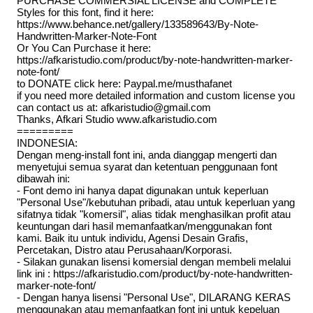
PURCHASE COMMERSIAL LICENSE and COMPLETE
Styles for this font, find it here:
https://www.behance.net/gallery/133589643/By-Note-
Handwritten-Marker-Note-Font
Or You Can Purchase it here:
https://afkaristudio.com/product/by-note-handwritten-marker-
note-font/
to DONATE click here: Paypal.me/musthafanet
if you need more detailed information and custom license you
can contact us at: afkaristudio@gmail.com
Thanks, Afkari Studio www.afkaristudio.com
=========
INDONESIA:
Dengan meng-install font ini, anda dianggap mengerti dan
menyetujui semua syarat dan ketentuan penggunaan font
dibawah ini:
- Font demo ini hanya dapat digunakan untuk keperluan
"Personal Use"/kebutuhan pribadi, atau untuk keperluan yang
sifatnya tidak "komersil", alias tidak menghasilkan profit atau
keuntungan dari hasil memanfaatkan/menggunakan font
kami. Baik itu untuk individu, Agensi Desain Grafis,
Percetakan, Distro atau Perusahaan/Korporasi.
- Silakan gunakan lisensi komersial dengan membeli melalui
link ini : https://afkaristudio.com/product/by-note-handwritten-
marker-note-font/
- Dengan hanya lisensi "Personal Use", DILARANG KERAS
menggunakan atau memanfaatkan font ini untuk kepeluan