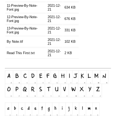
11-Preview-By-Note-
2021-12-
634 KB
Font.jpg
21
12-Preview-By-Note-
2021-12-
676 KB
Font.jpg
21
13-Preview-By-Note-
2021-12-
331 KB
Font.jpg
21
2021-12-
By Note.ttf
102 KB
21
2021-12-
Read This First.txt
2 KB
21