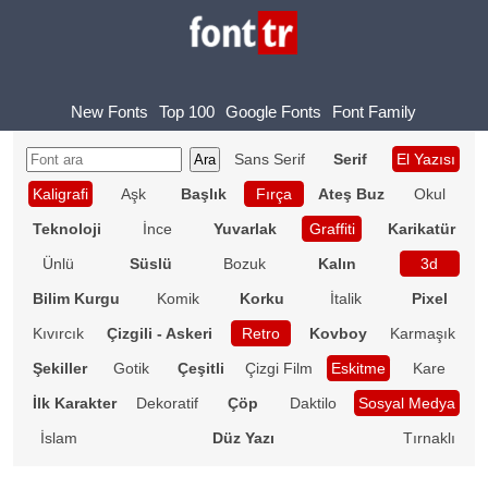
New Fonts
Top 100
Google Fonts
Font Family
Sans Serif
Serif
El Yazısı
Kaligrafi
Aşk
Başlık
Fırça
Ateş Buz
Okul
Teknoloji
İnce
Yuvarlak
Graffiti
Karikatür
Ünlü
Süslü
Bozuk
Kalın
3d
Bilim Kurgu
Komik
Korku
İtalik
Pixel
Kıvırcık
Çizgili - Askeri
Retro
Kovboy
Karmaşık
Şekiller
Gotik
Çeşitli
Çizgi Film
Eskitme
Kare
İlk Karakter
Dekoratif
Çöp
Daktilo
Sosyal Medya
İslam
Düz Yazı
Tırnaklı