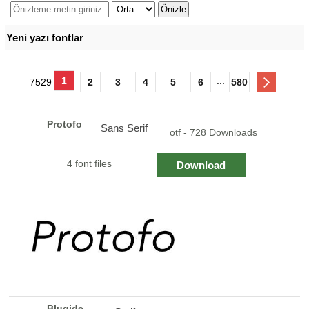
Yeni yazı fontlar
1
...
7529
2
3
4
5
6
580
Protofo
Sans Serif
otf - 728 Downloads
4 font files
Download
Blugide