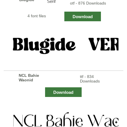
Serif
otf - 876 Downloads
4 font files
Download
NCL Bahie
ttf - 834
Waonid
Downloads
Download