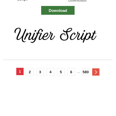
Downloads
Download
1
...
2
3
4
5
6
580