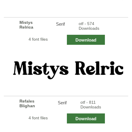
Mistys
otf - 574
Serif
Relrica
Downloads
4 font files
Download
Refales
otf - 811
Serif
Blighan
Downloads
4 font files
Download