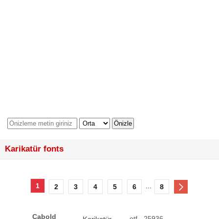
Karikatür fonts
1
...
2
3
4
5
6
8
Cabold
.otf - 25936