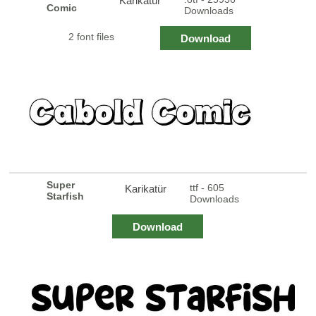
Karikatür
Comic
Downloads
2 font files
Download
Super
ttf - 605
Karikatür
Starfish
Downloads
Download