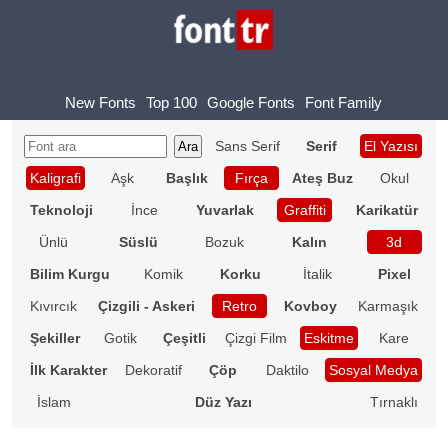
New Fonts
Top 100
Google Fonts
Font Family
Sans Serif
Serif
El Yazısı
Kaligrafi
Aşk
Başlık
Fırça
Ateş Buz
Okul
Teknoloji
İnce
Yuvarlak
Graffiti
Karikatür
Ünlü
Süslü
Bozuk
Kalın
3d
Bilim Kurgu
Komik
Korku
İtalik
Pixel
Kıvırcık
Çizgili - Askeri
Retro
Kovboy
Karmaşık
Şekiller
Gotik
Çeşitli
Çizgi Film
Eskitme
Kare
İlk Karakter
Dekoratif
Çöp
Daktilo
Sosyal Medya
İslam
Düz Yazı
Tırnaklı