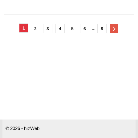
1
...
2
3
4
5
6
8
© 2026 - hızWeb