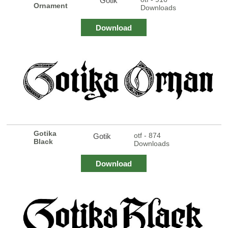
Gotik
Ornament
Downloads
Download
Gotika
otf - 874
Gotik
Black
Downloads
Download