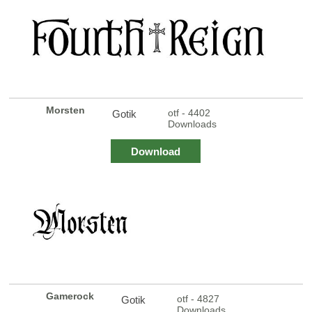
Morsten
otf - 4402
Gotik
Downloads
Download
Gamerock
otf - 4827
Gotik
Downloads