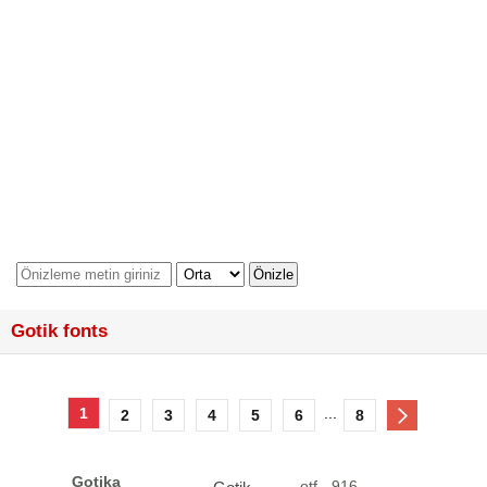
Gotik fonts
1
...
2
3
4
5
6
8
Gotika
otf - 916