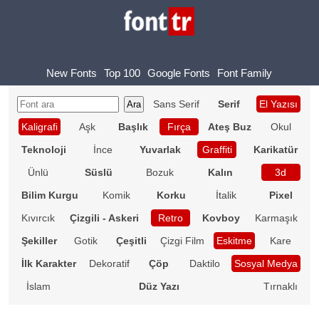
New Fonts
Top 100
Google Fonts
Font Family
Sans Serif
Serif
El Yazısı
Kaligrafi
Aşk
Başlık
Fırça
Ateş Buz
Okul
Teknoloji
İnce
Yuvarlak
Graffiti
Karikatür
Ünlü
Süslü
Bozuk
Kalın
3d
Bilim Kurgu
Komik
Korku
İtalik
Pixel
Kıvırcık
Çizgili - Askeri
Retro
Kovboy
Karmaşık
Şekiller
Gotik
Çeşitli
Çizgi Film
Eskitme
Kare
İlk Karakter
Dekoratif
Çöp
Daktilo
Sosyal Medya
İslam
Düz Yazı
Tırnaklı