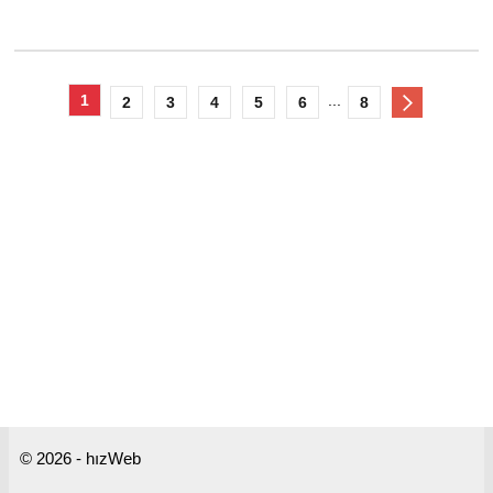
1
...
2
3
4
5
6
8
© 2026 - hızWeb