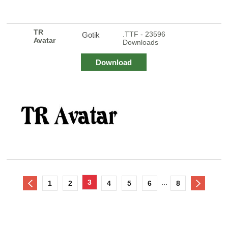
TR
.TTF - 23596
Gotik
Avatar
Downloads
Download
3
...
1
2
4
5
6
8