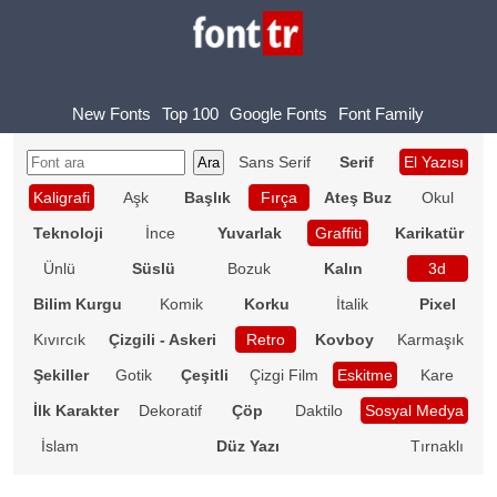
New Fonts
Top 100
Google Fonts
Font Family
Sans Serif
Serif
El Yazısı
Kaligrafi
Aşk
Başlık
Fırça
Ateş Buz
Okul
Teknoloji
İnce
Yuvarlak
Graffiti
Karikatür
Ünlü
Süslü
Bozuk
Kalın
3d
Bilim Kurgu
Komik
Korku
İtalik
Pixel
Kıvırcık
Çizgili - Askeri
Retro
Kovboy
Karmaşık
Şekiller
Gotik
Çeşitli
Çizgi Film
Eskitme
Kare
İlk Karakter
Dekoratif
Çöp
Daktilo
Sosyal Medya
İslam
Düz Yazı
Tırnaklı