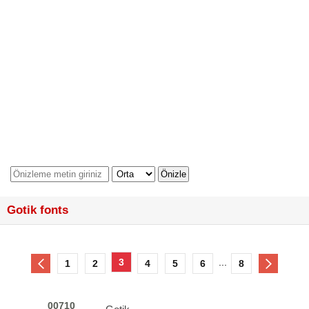
Gotik fonts
3
...
1
2
4
5
6
8
00710