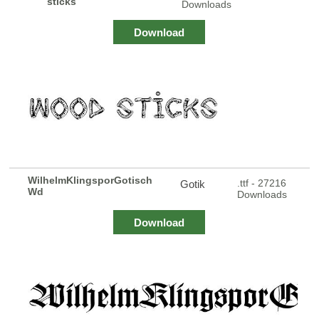
sticks
Downloads
Download
WilhelmKlingsporGotisch
.ttf - 27216
Gotik
Wd
Downloads
Download