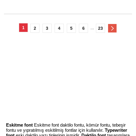
1
...
2
3
4
5
6
23
Eskitme font
Eskitme font daktilo fontu, kömür fontu, tebeşir
fontu ve yıpratılmış eskitilmiş fontlar için kullanılır.
Typewriter
font
eski daktilo yazı tiplerinin ismidir.
Daktilo font
tasarımlara