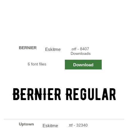
BERNIER
.otf - 8407
Eskitme
Downloads
6 font files
Download
Uptown
.ttf - 32340
Eskitme