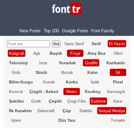
New Fonts
Top 100
Google Fonts
Font Family
Sans Serif
Serif
El Yazısı
Kaligrafi
Aşk
Başlık
Fırça
Ateş Buz
Okul
Teknoloji
İnce
Yuvarlak
Graffiti
Karikatür
Ünlü
Süslü
Bozuk
Kalın
3d
Bilim Kurgu
Komik
Korku
İtalik
Pixel
Kıvırcık
Çizgili - Askeri
Retro
Kovboy
Karmaşık
Şekiller
Gotik
Çeşitli
Çizgi Film
Eskitme
Kare
İlk Karakter
Dekoratif
Çöp
Daktilo
Sosyal Medya
İslam
Düz Yazı
Tırnaklı