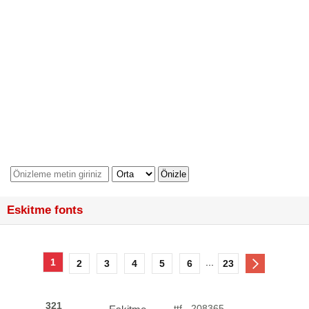
Eskitme fonts
1
...
2
3
4
5
6
23
321
.ttf - 208365