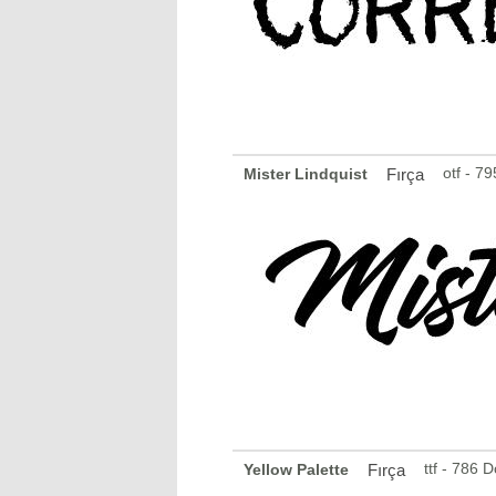
otf - 7
Mister Lindquist
Fırça
ttf - 786 
Yellow Palette
Fırça