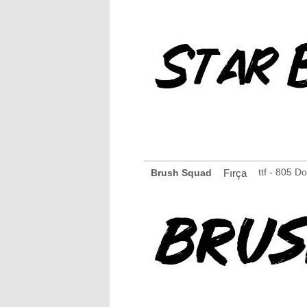
ttf - 805 D
Brush Squad
Fırça