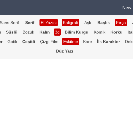
New 
Sans Serif
Serif
El Yazısı
Kaligrafi
Aşk
Başlık
Fırça
ü
Süslü
Bozuk
Kalın
3d
Bilim Kurgu
Komik
Korku
İta
er
Gotik
Çeşitli
Çizgi Film
Eskitme
Kare
İlk Karakter
Deko
Düz Yazı