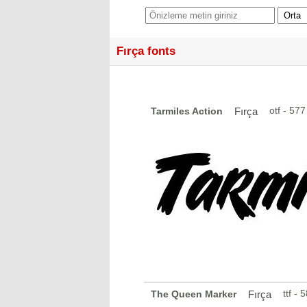
Fırça fonts
otf - 57
Tarmiles Action
Fırça
ttf -
The Queen Marker
Fırça