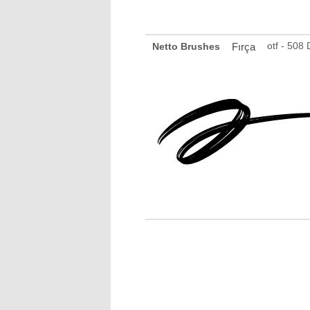
otf - 508
Netto Brushes
Fırça