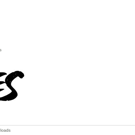
s
nloads