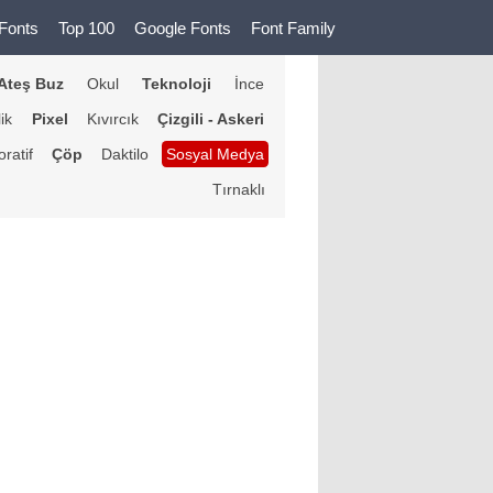
Fonts
Top 100
Google Fonts
Font Family
Ateş Buz
Okul
Teknoloji
İnce
lik
Pixel
Kıvırcık
Çizgili - Askeri
ratif
Çöp
Daktilo
Sosyal Medya
Tırnaklı