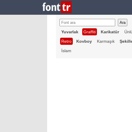
Yuvarlak
Graffiti
Karikatür
Ünl
Retro
Kovboy
Karmaşık
Şekill
İslam