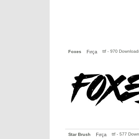
ttf - 970 Download
Foxes
Fırça
ttf - 577 Dow
Star Brush
Fırça