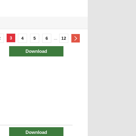
3
...
2
4
5
6
12
Download
Download