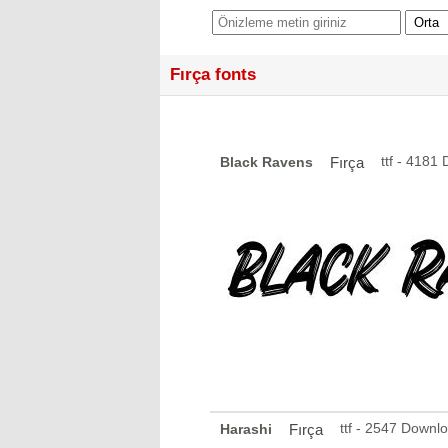
Fırça fonts
ttf - 4181
Black Ravens
Fırça
ttf - 2547 Downl
Harashi
Fırça