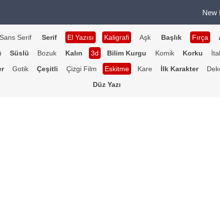
New 
Sans Serif
Serif
El Yazısı
Kaligrafi
Aşk
Başlık
Fırça
ü
Süslü
Bozuk
Kalın
3d
Bilim Kurgu
Komik
Korku
İta
er
Gotik
Çeşitli
Çizgi Film
Eskitme
Kare
İlk Karakter
Deko
Düz Yazı