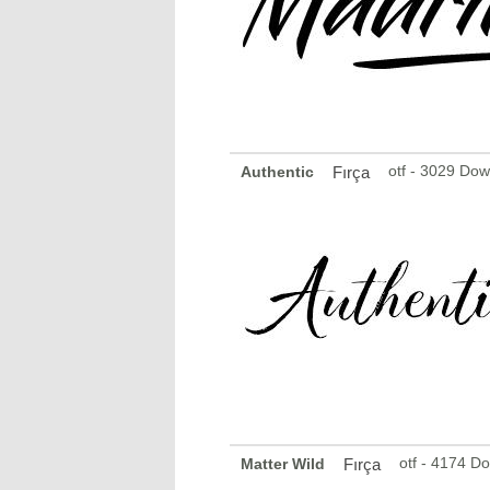
otf - 3029 Do
Authentic
Fırça
otf - 4174 D
Matter Wild
Fırça