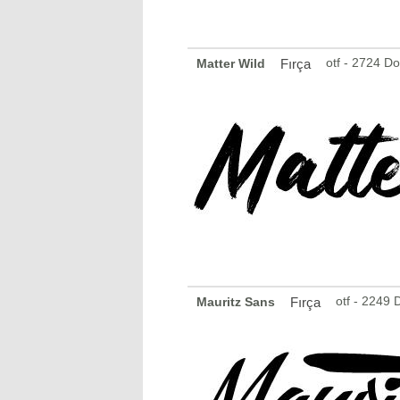
otf - 2724 D
Matter Wild
Fırça
otf - 2249
Mauritz Sans
Fırça