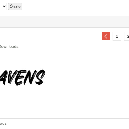
1
 Downloads
oads