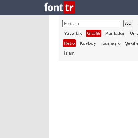
Yuvarlak
Graffiti
Karikatür
Ünl
Retro
Kovboy
Karmaşık
Şekill
İslam