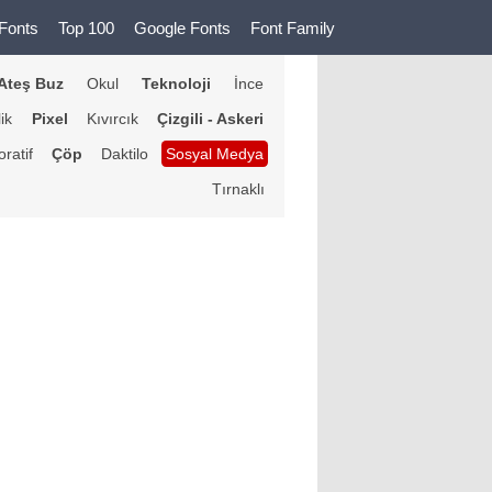
Fonts
Top 100
Google Fonts
Font Family
Ateş Buz
Okul
Teknoloji
İnce
lik
Pixel
Kıvırcık
Çizgili - Askeri
ratif
Çöp
Daktilo
Sosyal Medya
Tırnaklı