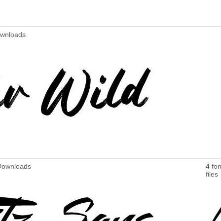
ownloads
 Downloads
4 fon
files