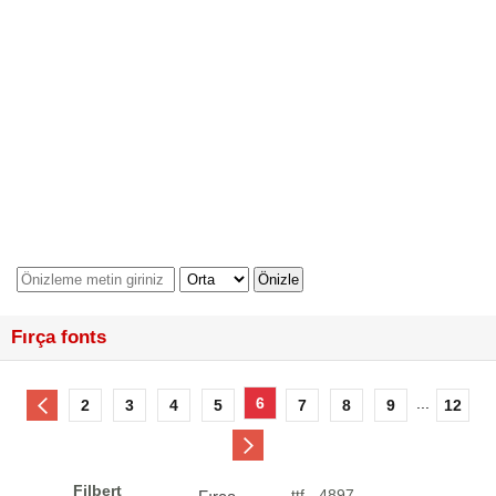
Fırça fonts
6
...
2
3
4
5
7
8
9
12
Filbert
.ttf - 4897