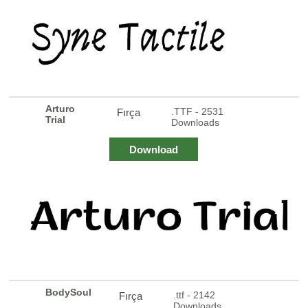
Arturo
.TTF - 2531
Fırça
Trial
Downloads
Download
BodySoul
.ttf - 2142
Fırça
Downloads