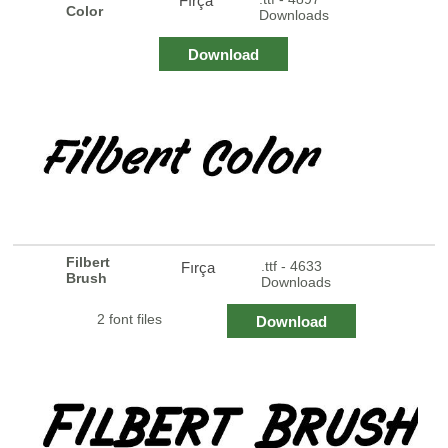
Fırça
Color
Downloads
Download
Filbert
.ttf - 4633
Fırça
Brush
Downloads
2 font files
Download