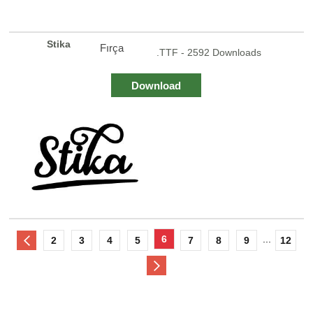
Stika
Fırça
.TTF - 2592 Downloads
Download
6
...
2
3
4
5
7
8
9
12