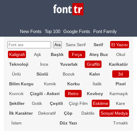
New Fonts
Top 100
Google Fonts
Font Family
Sans Serif
Serif
El Yazısı
Kaligrafi
Aşk
Başlık
Fırça
Ateş Buz
Okul
Teknoloji
İnce
Yuvarlak
Graffiti
Karikatür
Ünlü
Süslü
Bozuk
Kalın
3d
Bilim Kurgu
Komik
Korku
İtalik
Pixel
Kıvırcık
Çizgili - Askeri
Retro
Kovboy
Karmaşık
Şekiller
Gotik
Çeşitli
Çizgi Film
Eskitme
Kare
İlk Karakter
Dekoratif
Çöp
Daktilo
Sosyal Medya
İslam
Düz Yazı
Tırnaklı