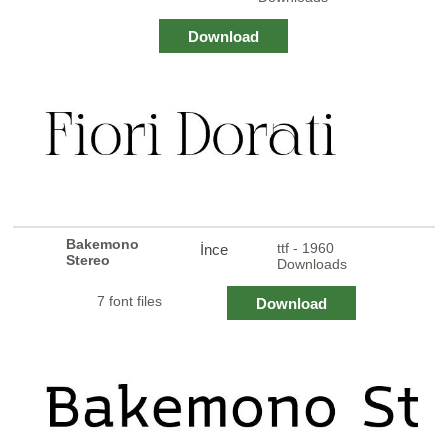
Download
Bakemono
ttf - 1960
İnce
Stereo
Downloads
7 font files
Download