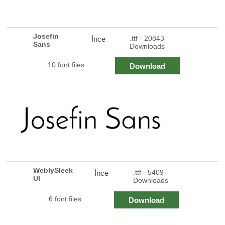
Josefin
.ttf - 20843
İnce
Sans
Downloads
10 font files
Download
WeblySleek
.ttf - 5409
İnce
UI
Downloads
6 font files
Download