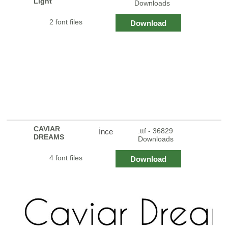
Light
Downloads
2 font files
Download
CAVIAR
.ttf - 36829
İnce
DREAMS
Downloads
4 font files
Download