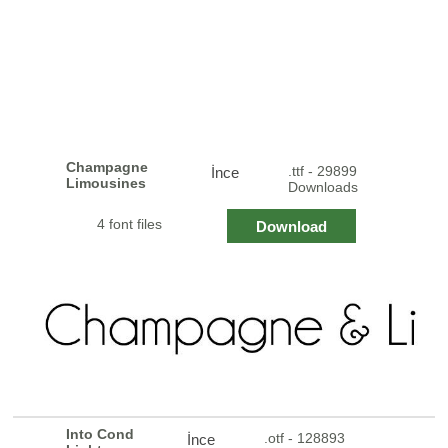
Champagne
.ttf - 29899
İnce
Limousines
Downloads
4 font files
Download
Into Cond
.otf - 128893
İnce