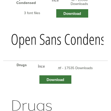
İnce
Condensed
Downloads
3 font files
Download
Drugs
İnce
.ttf - 17535 Downloads
Download