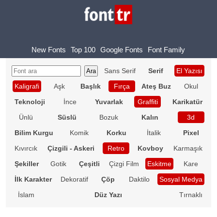
New Fonts
Top 100
Google Fonts
Font Family
Sans Serif
Serif
El Yazısı
Kaligrafi
Aşk
Başlık
Fırça
Ateş Buz
Okul
Teknoloji
İnce
Yuvarlak
Graffiti
Karikatür
Ünlü
Süslü
Bozuk
Kalın
3d
Bilim Kurgu
Komik
Korku
İtalik
Pixel
Kıvırcık
Çizgili - Askeri
Retro
Kovboy
Karmaşık
Şekiller
Gotik
Çeşitli
Çizgi Film
Eskitme
Kare
İlk Karakter
Dekoratif
Çöp
Daktilo
Sosyal Medya
İslam
Düz Yazı
Tırnaklı