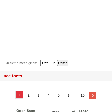
İnce fonts
1
...
2
3
4
5
6
15
Open Sans
.ttf - 15960