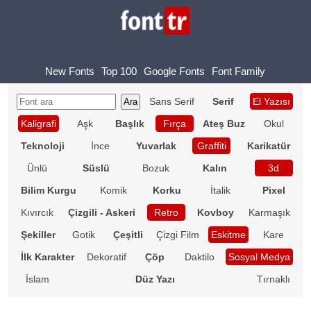
New Fonts
Top 100
Google Fonts
Font Family
Sans Serif
Serif
El Yazısı
Kaligrafi
Aşk
Başlık
Fırça
Ateş Buz
Okul
Teknoloji
İnce
Yuvarlak
Graffiti
Karikatür
Ünlü
Süslü
Bozuk
Kalın
3d
Bilim Kurgu
Komik
Korku
İtalik
Pixel
Kıvırcık
Çizgili - Askeri
Retro
Kovboy
Karmaşık
Şekiller
Gotik
Çeşitli
Çizgi Film
Eskitme
Kare
İlk Karakter
Dekoratif
Çöp
Daktilo
Sosyal Medya
İslam
Düz Yazı
Tırnaklı