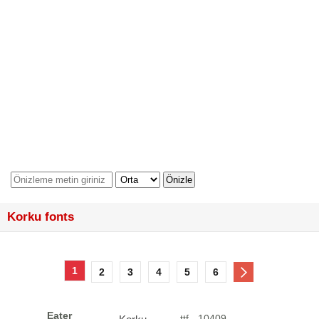
Korku fonts
1
2
3
4
5
6
Eater
.ttf - 10409