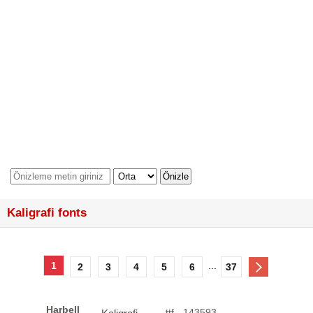
Kaligrafi fonts
1
...
2
3
4
5
6
37
Harbell
.ttf - 143593