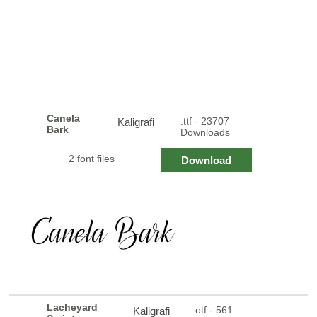
Canela
.ttf - 23707
Kaligrafi
Bark
Downloads
2 font files
Download
Lacheyard
otf - 561
Kaligrafi