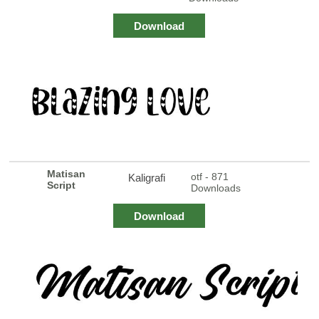
Download
Matisan
otf - 871
Kaligrafi
Script
Downloads
Download