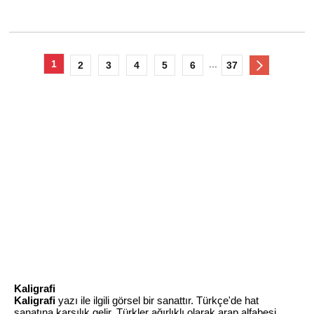
1
...
2
3
4
5
6
37
Kaligrafi
Kaligrafi
yazı ile ilgili görsel bir sanattır. Türkçe'de hat
sanatına karşılık gelir. Türkler ağırlıklı olarak arap alfabesi