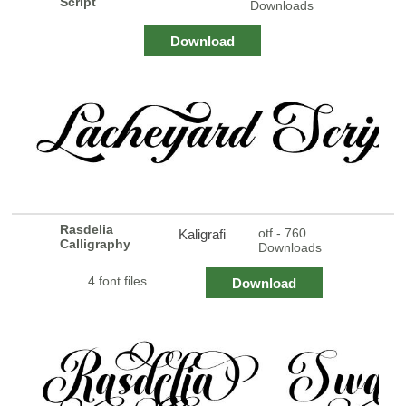
Script
Downloads
Download
Rasdelia
otf - 760
Kaligrafi
Calligraphy
Downloads
4 font files
Download