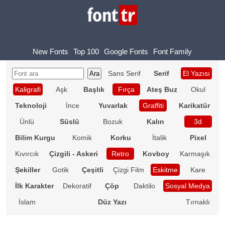
New Fonts
Top 100
Google Fonts
Font Family
Sans Serif
Serif
El Yazısı
Kaligrafi
Aşk
Başlık
Fırça
Ateş Buz
Okul
Teknoloji
İnce
Yuvarlak
Graffiti
Karikatür
Ünlü
Süslü
Bozuk
Kalın
3d
Bilim Kurgu
Komik
Korku
İtalik
Pixel
Kıvırcık
Çizgili - Askeri
Retro
Kovboy
Karmaşık
Şekiller
Gotik
Çeşitli
Çizgi Film
Eskitme
Kare
İlk Karakter
Dekoratif
Çöp
Daktilo
Sosyal Medya
İslam
Düz Yazı
Tırnaklı