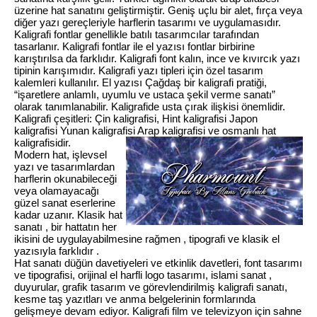
üzerine hat sanatını geliştirmiştir. Geniş uçlu bir alet, fırça veya
diğer yazı gereçleriyle harflerin tasarımı ve uygulamasıdır.
Kaligrafi fontlar genellikle batılı tasarımcılar tarafından
tasarlanır. Kaligrafi fontlar ile el yazısı fontlar birbirine
karıştırılsa da farklıdır. Kaligrafi font kalın, ince ve kıvırcık yazı
tipinin karışımıdır. Kaligrafi yazı tipleri için özel tasarım
kalemleri kullanılır. El yazısı Çağdaş bir kaligrafi pratiği,
“işaretlere anlamlı, uyumlu ve ustaca şekil verme sanatı”
olarak tanımlanabilir. Kaligrafide usta çırak ilişkisi önemlidir.
Kaligrafi çeşitleri: Çin kaligrafisi, Hint kaligrafisi Japon
kaligrafisi Yunan kaligrafisi Arap kaligrafisi ve osmanlı hat
kaligrafisidir.
Modern hat, işlevsel
yazı ve tasarımlardan
harflerin okunabileceği
veya olamayacağı
güzel sanat eserlerine
kadar uzanır. Klasik hat
sanatı , bir hattatın her
ikisini de uygulayabilmesine rağmen , tipografi ve klasik el
yazısıyla farklıdır .
Hat sanatı düğün davetiyeleri ve etkinlik davetleri, font tasarımı
ve tipografisi, orijinal el harfli logo tasarımı, islami sanat ,
duyurular, grafik tasarım ve görevlendirilmiş kaligrafi sanatı,
kesme taş yazıtları ve anma belgelerinin formlarında
gelişmeye devam ediyor. Kaligrafi film ve televizyon için sahne