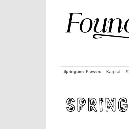
t
Springtime Flowers
Kaligrafi