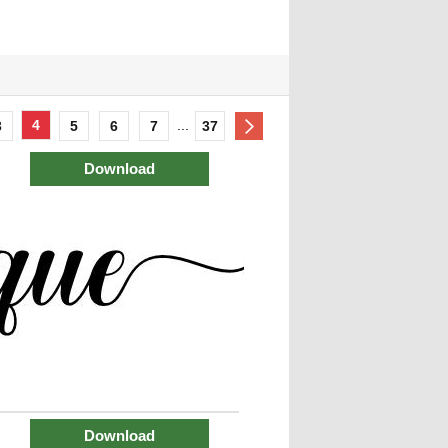
4
...
3
5
6
7
37
Download
Download