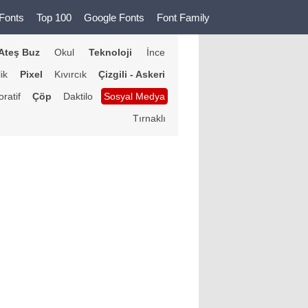
Fonts
Top 100
Google Fonts
Font Family
Ateş Buz
Okul
Teknoloji
İnce
lik
Pixel
Kıvırcık
Çizgili - Askeri
ratif
Çöp
Daktilo
Sosyal Medya
Tırnaklı