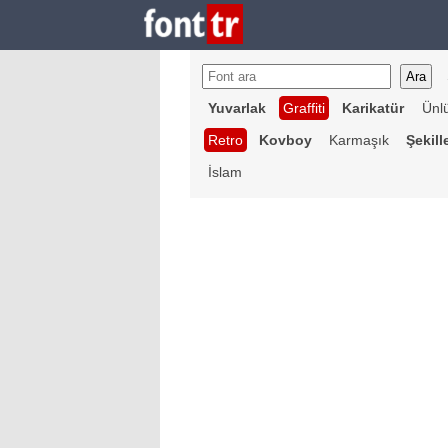
Yuvarlak
Graffiti
Karikatür
Ünl
Retro
Kovboy
Karmaşık
Şekill
İslam