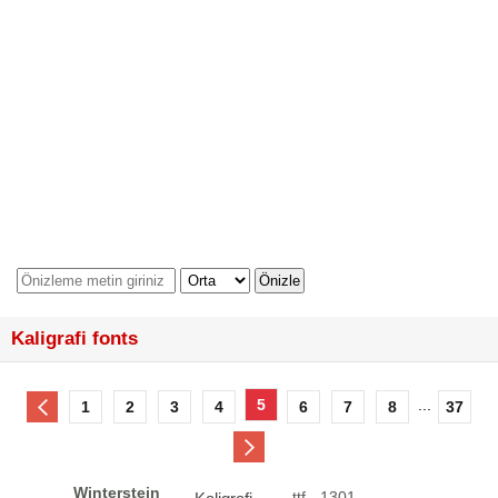
Kaligrafi fonts
5
...
1
2
3
4
6
7
8
37
Winterstein
ttf - 1301