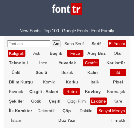
New Fonts
Top 100
Google Fonts
Font Family
Sans Serif
Serif
El Yazısı
Kaligrafi
Aşk
Başlık
Fırça
Ateş Buz
Okul
Teknoloji
İnce
Yuvarlak
Graffiti
Karikatür
Ünlü
Süslü
Bozuk
Kalın
3d
Bilim Kurgu
Komik
Korku
İtalik
Pixel
Kıvırcık
Çizgili - Askeri
Retro
Kovboy
Karmaşık
Şekiller
Gotik
Çeşitli
Çizgi Film
Eskitme
Kare
İlk Karakter
Dekoratif
Çöp
Daktilo
Sosyal Medya
İslam
Düz Yazı
Tırnaklı