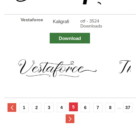
Vestaforce
otf - 3524
Kaligrafi
Downloads
Download
5
...
1
2
3
4
6
7
8
37