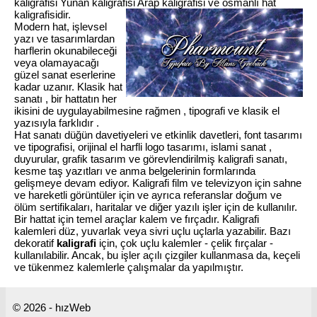
kaligrafisi Yunan kaligrafisi Arap kaligrafisi ve osmanlı hat
kaligrafisidir.
Modern hat, işlevsel
yazı ve tasarımlardan
harflerin okunabileceği
veya olamayacağı
güzel sanat eserlerine
kadar uzanır. Klasik hat
sanatı , bir hattatın her
ikisini de uygulayabilmesine rağmen , tipografi ve klasik el
yazısıyla farklıdır .
Hat sanatı düğün davetiyeleri ve etkinlik davetleri, font tasarımı
ve tipografisi, orijinal el harfli logo tasarımı, islami sanat ,
duyurular, grafik tasarım ve görevlendirilmiş kaligrafi sanatı,
kesme taş yazıtları ve anma belgelerinin formlarında
gelişmeye devam ediyor. Kaligrafi film ve televizyon için sahne
ve hareketli görüntüler için ve ayrıca referanslar doğum ve
ölüm sertifikaları, haritalar ve diğer yazılı işler için de kullanılır.
Bir hattat için temel araçlar kalem ve fırçadır. Kaligrafi
kalemleri düz, yuvarlak veya sivri uçlu uçlarla yazabilir. Bazı
dekoratif
kaligrafi
için, çok uçlu kalemler - çelik fırçalar -
kullanılabilir. Ancak, bu işler açılı çizgiler kullanmasa da, keçeli
ve tükenmez kalemlerle çalışmalar da yapılmıştır.
© 2026 - hızWeb