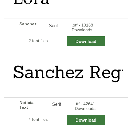
Sanchez
.otf - 10168
Serif
Downloads
2 font files
Download
Noticia
.ttf - 42641
Serif
Text
Downloads
4 font files
Download