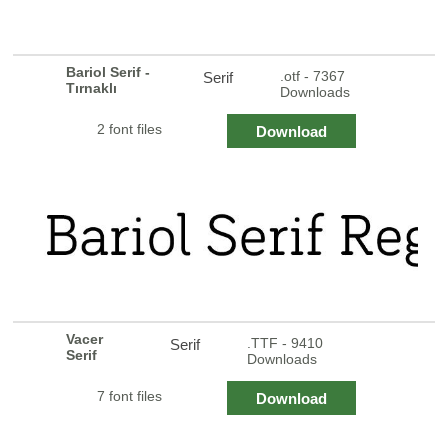
Bariol Serif -
.otf - 7367
Serif
Tırnaklı
Downloads
2 font files
Download
Vacer
.TTF - 9410
Serif
Serif
Downloads
7 font files
Download