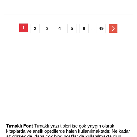
1
...
2
3
4
5
6
49
Tırnaklı Font
Tırnaklı yazı tipleri ise çok yaygın olarak
kitaplarda ve ansiklopedilerde halen kullanılmaktadır. Ne kadar
az görsek de, daha çok blog post’lar da kullanılmakta olup,