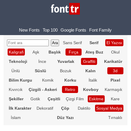
New Fonts
Top 100
Google Fonts
Font Family
Sans Serif
Serif
El Yazısı
Kaligrafi
Aşk
Başlık
Fırça
Ateş Buz
Okul
Teknoloji
İnce
Yuvarlak
Graffiti
Karikatür
Ünlü
Süslü
Bozuk
Kalın
3d
Bilim Kurgu
Komik
Korku
İtalik
Pixel
Kıvırcık
Çizgili - Askeri
Retro
Kovboy
Karmaşık
Şekiller
Gotik
Çeşitli
Çizgi Film
Eskitme
Kare
İlk Karakter
Dekoratif
Çöp
Daktilo
Sosyal Medya
İslam
Düz Yazı
Tırnaklı