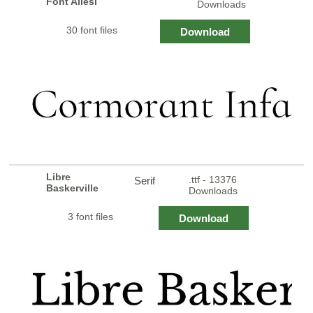
Font Ailesi
Downloads
30 font files
Download
Libre
.ttf - 13376
Serif
Baskerville
Downloads
3 font files
Download