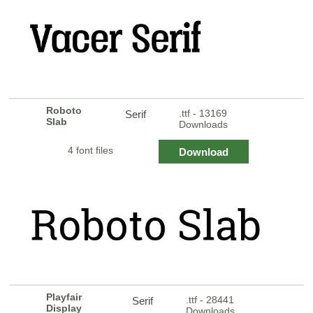
Roboto
.ttf - 13169
Serif
Slab
Downloads
4 font files
Download
Playfair
.ttf - 28441
Serif
Display
Downloads