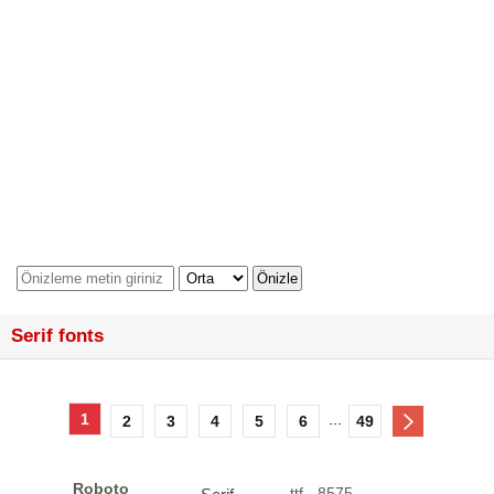
Serif fonts
1
...
2
3
4
5
6
49
Roboto
.ttf - 8575