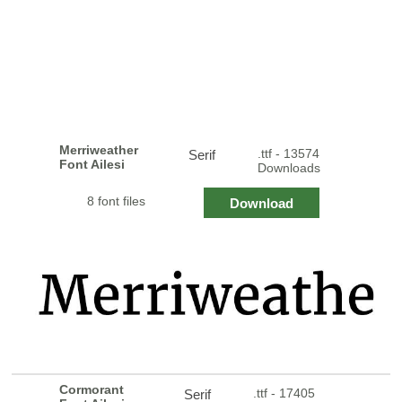
Merriweather
.ttf - 13574
Serif
Font Ailesi
Downloads
8 font files
Download
Cormorant
.ttf - 17405
Serif