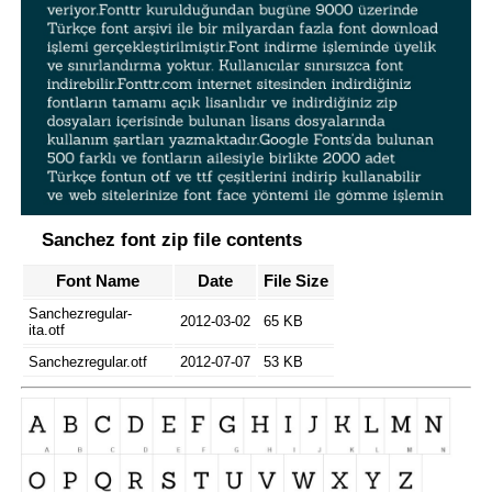
Sanchez font zip file contents
Font Name
Date
File Size
Sanchezregular-
2012-03-02
65 KB
ita.otf
Sanchezregular.otf
2012-07-07
53 KB