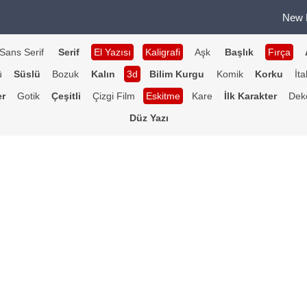
New 
Sans Serif
Serif
El Yazısı
Kaligrafi
Aşk
Başlık
Fırça
ü
Süslü
Bozuk
Kalın
3d
Bilim Kurgu
Komik
Korku
İta
er
Gotik
Çeşitli
Çizgi Film
Eskitme
Kare
İlk Karakter
Deko
Düz Yazı