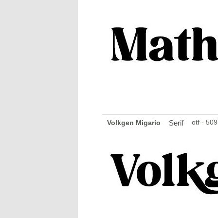
otf - 50
Volkgen Migario
Serif