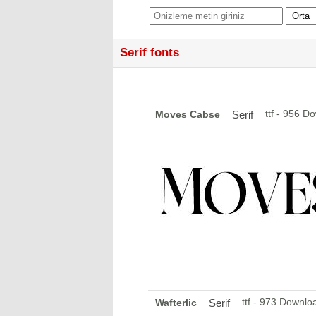
Serif fonts
ttf - 956 D
Moves Cabse
Serif
ttf - 973 Downlo
Wafterlic
Serif