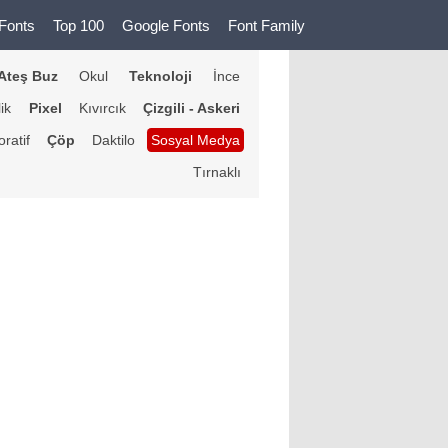
Fonts
Top 100
Google Fonts
Font Family
Ateş Buz
Okul
Teknoloji
İnce
lik
Pixel
Kıvırcık
Çizgili - Askeri
ratif
Çöp
Daktilo
Sosyal Medya
Tırnaklı