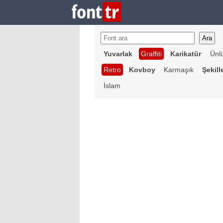
Yuvarlak
Graffiti
Karikatür
Ünl
Retro
Kovboy
Karmaşık
Şekill
İslam