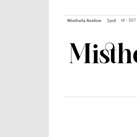
ttf - 50
Misthefa Aveline
Serif