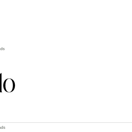
ads
ads