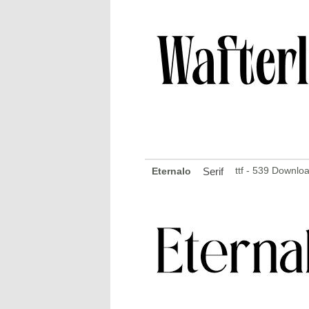
ttf - 539 Downlo
Eternalo
Serif