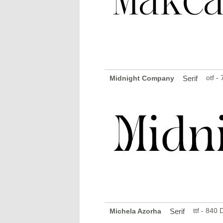
otf -
Midnight Company
Serif
ttf - 840
Michela Azorha
Serif