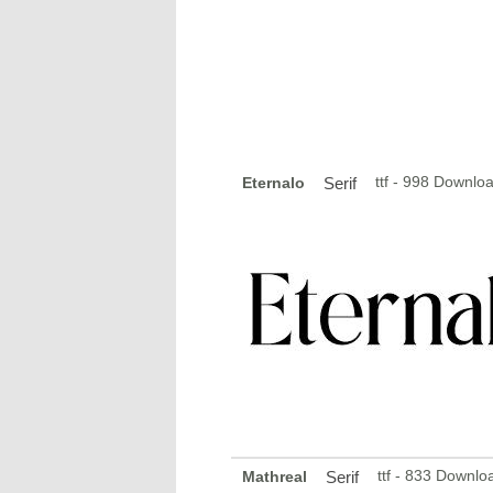
ttf - 998 Downlo
Eternalo
Serif
ttf - 833 Downlo
Mathreal
Serif