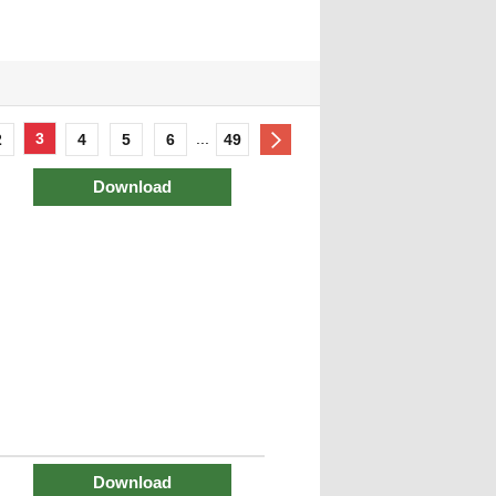
3
...
2
4
5
6
49
Download
Download