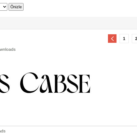
1
ownloads
ads