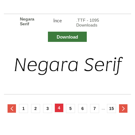
Negara
.TTF - 1095
İnce
Serif
Downloads
Download
4
...
1
2
3
5
6
7
15