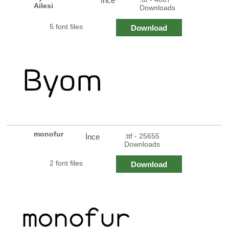
İnce
Ailesi
Downloads
5 font files
Download
monofur
.ttf - 25655
İnce
Downloads
2 font files
Download