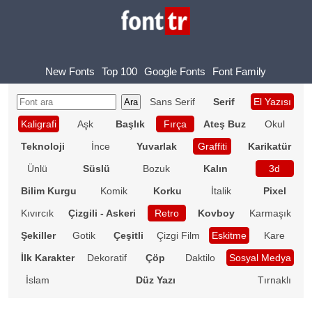
New Fonts
Top 100
Google Fonts
Font Family
Sans Serif
Serif
El Yazısı
Kaligrafi
Aşk
Başlık
Fırça
Ateş Buz
Okul
Teknoloji
İnce
Yuvarlak
Graffiti
Karikatür
Ünlü
Süslü
Bozuk
Kalın
3d
Bilim Kurgu
Komik
Korku
İtalik
Pixel
Kıvırcık
Çizgili - Askeri
Retro
Kovboy
Karmaşık
Şekiller
Gotik
Çeşitli
Çizgi Film
Eskitme
Kare
İlk Karakter
Dekoratif
Çöp
Daktilo
Sosyal Medya
İslam
Düz Yazı
Tırnaklı