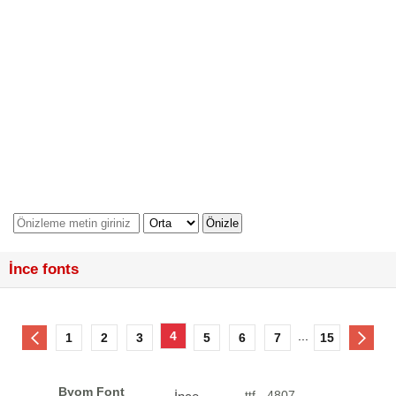
İnce fonts
4
...
1
2
3
5
6
7
15
Byom Font
.ttf - 4807