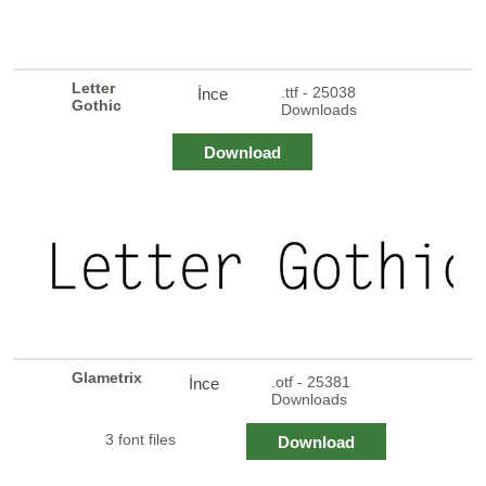
Letter
.ttf - 25038
İnce
Gothic
Downloads
Download
Glametrix
.otf - 25381
İnce
Downloads
3 font files
Download