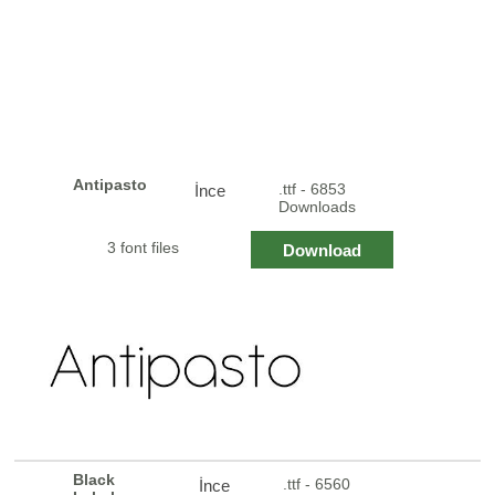
Antipasto
.ttf - 6853
İnce
Downloads
3 font files
Download
Black
.ttf - 6560
İnce