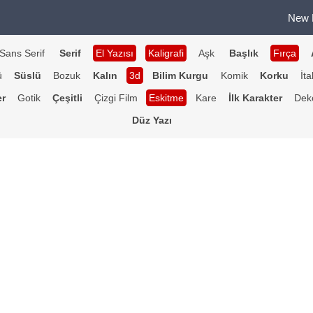
New 
Sans Serif
Serif
El Yazısı
Kaligrafi
Aşk
Başlık
Fırça
ü
Süslü
Bozuk
Kalın
3d
Bilim Kurgu
Komik
Korku
İta
er
Gotik
Çeşitli
Çizgi Film
Eskitme
Kare
İlk Karakter
Deko
Düz Yazı