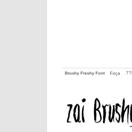
.TT
Brushy Freshy Font
Fırça