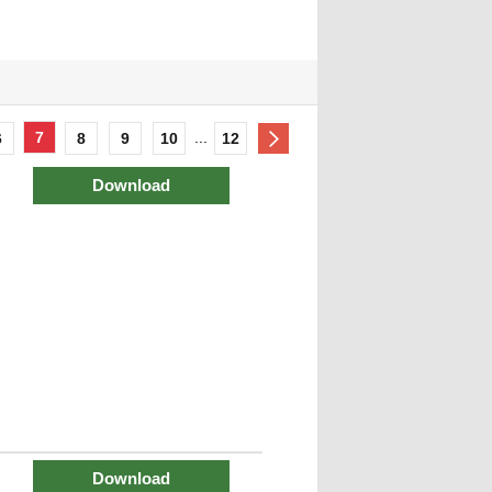
7
...
6
8
9
10
12
Download
Download