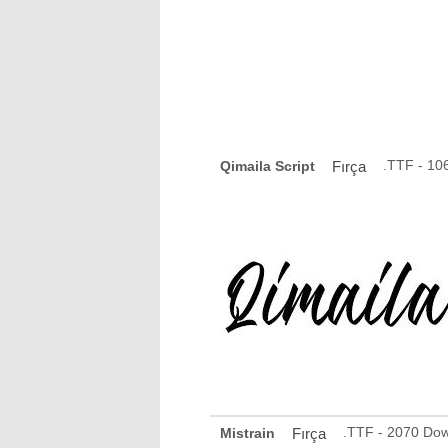
.TTF - 10
Qimaila Script
Fırça
.TTF - 2070 Do
Mistrain
Fırça