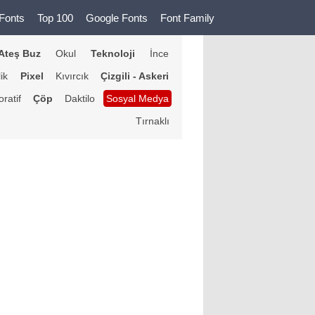
Fonts
Top 100
Google Fonts
Font Family
Ateş Buz
Okul
Teknoloji
İnce
lik
Pixel
Kıvırcık
Çizgili - Askeri
ratif
Çöp
Daktilo
Sosyal Medya
Tırnaklı