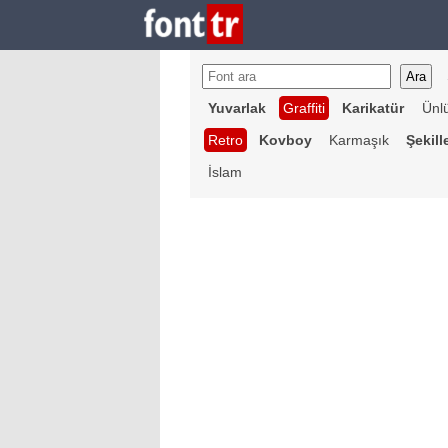
Yuvarlak
Graffiti
Karikatür
Ünl
Retro
Kovboy
Karmaşık
Şekill
İslam