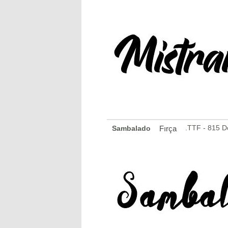
.TTF - 815 
Sambalado
Fırça