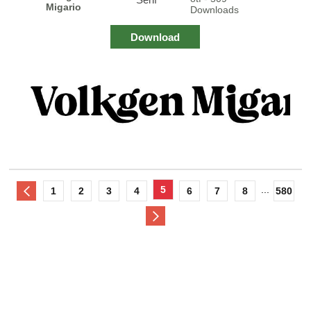
Migario
Downloads
Download
5
...
1
2
3
4
6
7
8
580