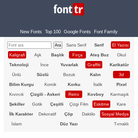
New Fonts
Top 100
Google Fonts
Font Family
Sans Serif
Serif
El Yazısı
Kaligrafi
Aşk
Başlık
Fırça
Ateş Buz
Okul
Teknoloji
İnce
Yuvarlak
Graffiti
Karikatür
Ünlü
Süslü
Bozuk
Kalın
3d
Bilim Kurgu
Komik
Korku
İtalik
Pixel
Kıvırcık
Çizgili - Askeri
Retro
Kovboy
Karmaşık
Şekiller
Gotik
Çeşitli
Çizgi Film
Eskitme
Kare
İlk Karakter
Dekoratif
Çöp
Daktilo
Sosyal Medya
İslam
Düz Yazı
Tırnaklı