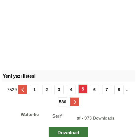
Yeni yazı listesi
5
...
7529
1
2
3
4
6
7
8
580
Wafterlic
Serif
ttf - 973 Downloads
Download