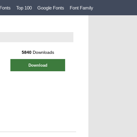
Fonts
Top 100
Google Fonts
Font Family
5840
Downloads
Download