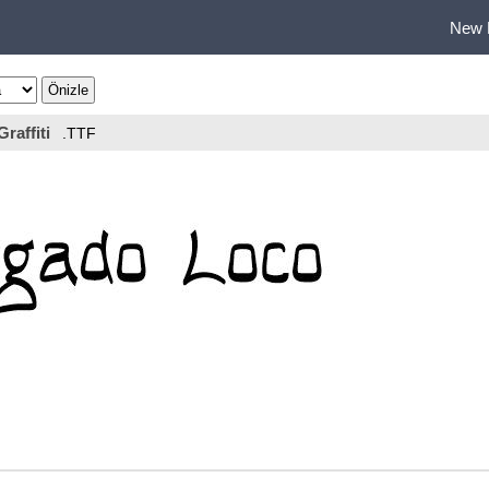
New 
Graffiti
.TTF