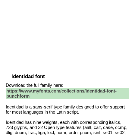
Identidad font
Download the full family here:
https://www.myfonts.com/collections/identidad-font-
punchform
Identidad is a sans-serif type family designed to offer support
for most languages in the Latin script.
Identidad has nine weights, each with corresponding italics,
723 glyphs, and 22 OpenType features (aalt, calt, case, ccmp,
dlig, dnom, frac, liga, locl, numr, ordn, pnum, sinf, ss01, ss02,