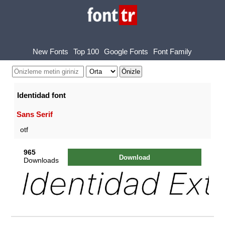
New Fonts
Top 100
Google Fonts
Font Family
Identidad font
Sans Serif
otf
965
Download
Downloads