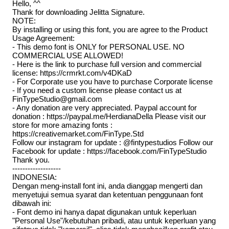
Hello, ^^
Thank for downloading Jelitta Signature.
NOTE:
By installing or using this font, you are agree to the Product
Usage Agreement:
- This demo font is ONLY for PERSONAL USE. NO
COMMERCIAL USE ALLOWED!
- Here is the link to purchase full version and commercial
license: https://crmrkt.com/v4DKaD
- For Corporate use you have to purchase Corporate license
- If you need a custom license please contact us at
FinTypeStudio@gmail.com
- Any donation are very appreciated. Paypal account for
donation : https://paypal.me/HerdianaDella Please visit our
store for more amazing fonts :
https://creativemarket.com/FinType.Std
Follow our instagram for update : @fintypestudios Follow our
Facebook for update : https://facebook.com/FinTypeStudio
Thank you.
-------------------
INDONESIA:
Dengan meng-install font ini, anda dianggap mengerti dan
menyetujui semua syarat dan ketentuan penggunaan font
dibawah ini:
- Font demo ini hanya dapat digunakan untuk keperluan
"Personal Use"/kebutuhan pribadi, atau untuk keperluan yang