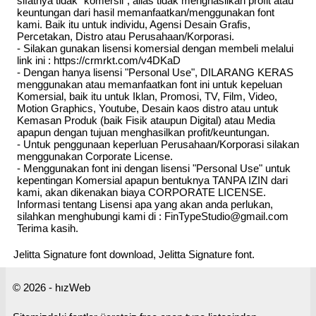
sifatnya tidak "komersil", alias tidak menghasilkan profit atau
keuntungan dari hasil memanfaatkan/menggunakan font
kami. Baik itu untuk individu, Agensi Desain Grafis,
Percetakan, Distro atau Perusahaan/Korporasi.
- Silakan gunakan lisensi komersial dengan membeli melalui
link ini : https://crmrkt.com/v4DKaD
- Dengan hanya lisensi "Personal Use", DILARANG KERAS
menggunakan atau memanfaatkan font ini untuk kepeluan
Komersial, baik itu untuk Iklan, Promosi, TV, Film, Video,
Motion Graphics, Youtube, Desain kaos distro atau untuk
Kemasan Produk (baik Fisik ataupun Digital) atau Media
apapun dengan tujuan menghasilkan profit/keuntungan.
- Untuk penggunaan keperluan Perusahaan/Korporasi silakan
menggunakan Corporate License.
- Menggunakan font ini dengan lisensi "Personal Use" untuk
kepentingan Komersial apapun bentuknya TANPA IZIN dari
kami, akan dikenakan biaya CORPORATE LICENSE.
Informasi tentang Lisensi apa yang akan anda perlukan,
silahkan menghubungi kami di : FinTypeStudio@gmail.com
Terima kasih.
Jelitta Signature font download, Jelitta Signature font.
© 2026 - hızWeb