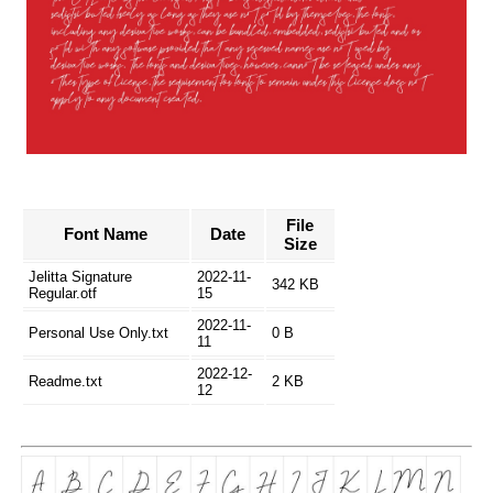
File
Font Name
Date
Size
Jelitta Signature
2022-11-
342 KB
Regular.otf
15
2022-11-
Personal Use Only.txt
0 B
11
2022-12-
Readme.txt
2 KB
12