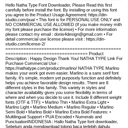
Hello Natha Type Font Downloader, Please Read this first
carefully before install the font. By installing or using this font
you agree to the Product Usage Agreement: https://din-
studio.com/pua/ • This font is for PERSONAL USE ONLY and
NO COMMERCIAL USE ALLOWED (If you make money mith
my font please purchase the license) • For more information
please contact my email : donis4design@gmail.com • For
detail commercial use license please visit : https://din-
studio.com/license-2/
=============================================
================================ Product
Description : Happy Design Thank You! NATHA TYPE Link For
Purchase Commercial Use :
https://nathatype.com/product/marlino/ NATHA TYPE Marlino
makes your work got even easier. Marlino is a sans serif font
family. It’s simple, modern yet purposely function and definitely
helps you achieve favorable design results. There are 8
different styles in this family. This variety in styles and
character availability gives you some flexibility in terms of
where and when you decide to use it. Include 8 different weight
fonts (OTF & TTF): • Marlino Thin • Marlino Extra Light •
Marlino Light • Marlino Medium • Marlino Regular • Marlino
Semi Bold • Marlino Bold • Marlino Extra Bold Features: •
Multilingual Support • PUA Encoded • Numerals and
PunctuationINDONESIA : Hallo Natha Type font downloader,
Sebelum anda mendownload tolong baca terlebih dahulu