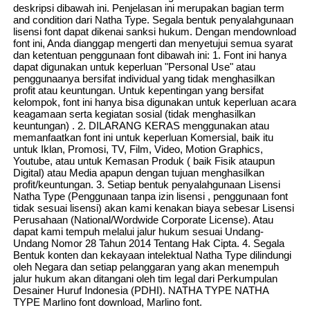
deskripsi dibawah ini. Penjelasan ini merupakan bagian term
and condition dari Natha Type. Segala bentuk penyalahgunaan
lisensi font dapat dikenai sanksi hukum. Dengan mendownload
font ini, Anda dianggap mengerti dan menyetujui semua syarat
dan ketentuan penggunaan font dibawah ini: 1. Font ini hanya
dapat digunakan untuk keperluan "Personal Use" atau
penggunaanya bersifat individual yang tidak menghasilkan
profit atau keuntungan. Untuk kepentingan yang bersifat
kelompok, font ini hanya bisa digunakan untuk keperluan acara
keagamaan serta kegiatan sosial (tidak menghasilkan
keuntungan) . 2. DILARANG KERAS menggunakan atau
memanfaatkan font ini untuk keperluan Komersial, baik itu
untuk Iklan, Promosi, TV, Film, Video, Motion Graphics,
Youtube, atau untuk Kemasan Produk ( baik Fisik ataupun
Digital) atau Media apapun dengan tujuan menghasilkan
profit/keuntungan. 3. Setiap bentuk penyalahgunaan Lisensi
Natha Type (Penggunaan tanpa izin lisensi , penggunaan font
tidak sesuai lisensi) akan kami kenakan biaya sebesar Lisensi
Perusahaan (National/Wordwide Corporate License). Atau
dapat kami tempuh melalui jalur hukum sesuai Undang-
Undang Nomor 28 Tahun 2014 Tentang Hak Cipta. 4. Segala
Bentuk konten dan kekayaan intelektual Natha Type dilindungi
oleh Negara dan setiap pelanggaran yang akan menempuh
jalur hukum akan ditangani oleh tim legal dari Perkumpulan
Desainer Huruf Indonesia (PDHI). NATHA TYPE NATHA
TYPE Marlino font download, Marlino font.