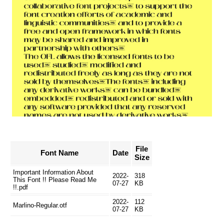
File
Font Name
Date
Size
Important Information About
2022-
318
This Font !! Please Read Me
07-27
KB
!!.pdf
2022-
112
Marlino-Regular.otf
07-27
KB