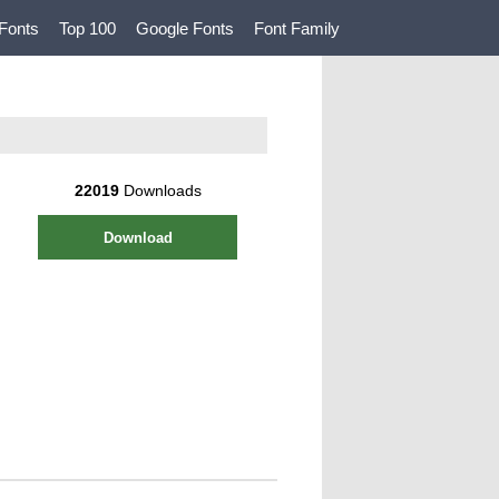
Fonts
Top 100
Google Fonts
Font Family
22019
Downloads
Download