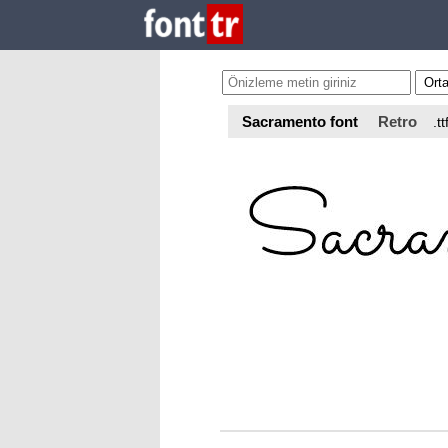
Sacramento font
Retro
.tt