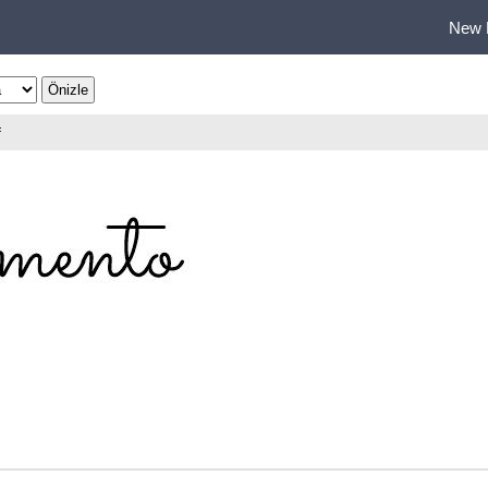
New 
f