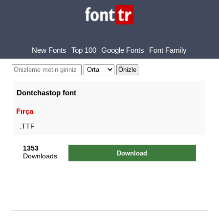
New Fonts
Top 100
Google Fonts
Font Family
Dontchastop font
Fırça
.TTF
1353
Download
Downloads