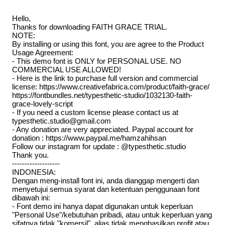
Hello,
Thanks for downloading FAITH GRACE TRIAL.
NOTE:
By installing or using this font, you are agree to the Product
Usage Agreement:
- This demo font is ONLY for PERSONAL USE. NO
COMMERCIAL USE ALLOWED!
- Here is the link to purchase full version and commercial
license: https://www.creativefabrica.com/product/faith-grace/
https://fontbundles.net/typesthetic-studio/1032130-faith-
grace-lovely-script
- If you need a custom license please contact us at
typesthetic.studio@gmail.com
- Any donation are very appreciated. Paypal account for
donation : https://www.paypal.me/hamzahihsan
Follow our instagram for update : @typesthetic.studio
Thank you.
-------------------
INDONESIA:
Dengan meng-install font ini, anda dianggap mengerti dan
menyetujui semua syarat dan ketentuan penggunaan font
dibawah ini:
- Font demo ini hanya dapat digunakan untuk keperluan
"Personal Use"/kebutuhan pribadi, atau untuk keperluan yang
sifatnya tidak "komersil", alias tidak menghasilkan profit atau