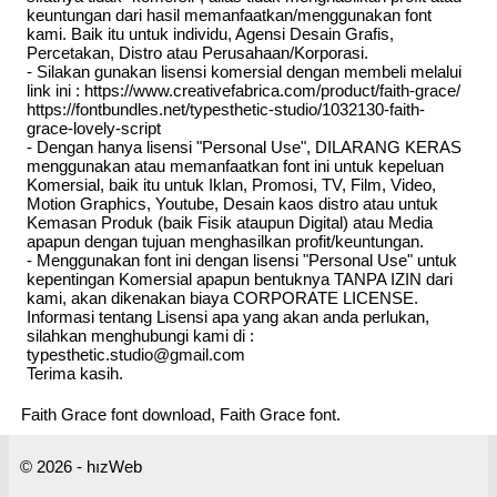
keuntungan dari hasil memanfaatkan/menggunakan font
kami. Baik itu untuk individu, Agensi Desain Grafis,
Percetakan, Distro atau Perusahaan/Korporasi.
- Silakan gunakan lisensi komersial dengan membeli melalui
link ini : https://www.creativefabrica.com/product/faith-grace/
https://fontbundles.net/typesthetic-studio/1032130-faith-
grace-lovely-script
- Dengan hanya lisensi "Personal Use", DILARANG KERAS
menggunakan atau memanfaatkan font ini untuk kepeluan
Komersial, baik itu untuk Iklan, Promosi, TV, Film, Video,
Motion Graphics, Youtube, Desain kaos distro atau untuk
Kemasan Produk (baik Fisik ataupun Digital) atau Media
apapun dengan tujuan menghasilkan profit/keuntungan.
- Menggunakan font ini dengan lisensi "Personal Use" untuk
kepentingan Komersial apapun bentuknya TANPA IZIN dari
kami, akan dikenakan biaya CORPORATE LICENSE.
Informasi tentang Lisensi apa yang akan anda perlukan,
silahkan menghubungi kami di :
typesthetic.studio@gmail.com
Terima kasih.
Faith Grace font download, Faith Grace font.
© 2026 - hızWeb