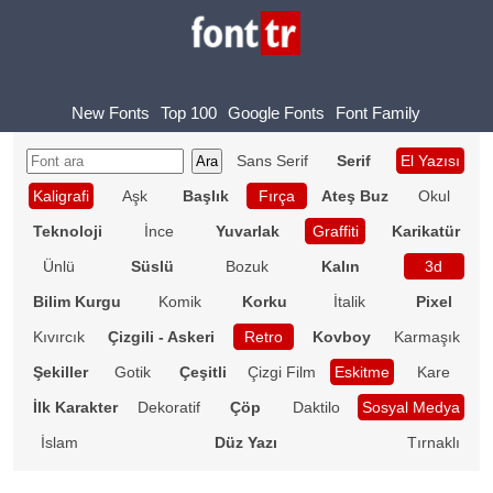
New Fonts
Top 100
Google Fonts
Font Family
Sans Serif
Serif
El Yazısı
Kaligrafi
Aşk
Başlık
Fırça
Ateş Buz
Okul
Teknoloji
İnce
Yuvarlak
Graffiti
Karikatür
Ünlü
Süslü
Bozuk
Kalın
3d
Bilim Kurgu
Komik
Korku
İtalik
Pixel
Kıvırcık
Çizgili - Askeri
Retro
Kovboy
Karmaşık
Şekiller
Gotik
Çeşitli
Çizgi Film
Eskitme
Kare
İlk Karakter
Dekoratif
Çöp
Daktilo
Sosyal Medya
İslam
Düz Yazı
Tırnaklı