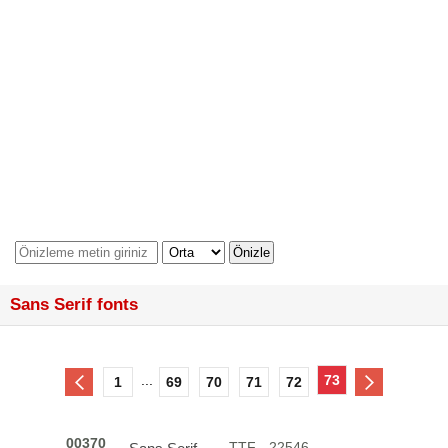
Sans Serif fonts
...
73
1
69
70
71
72
00370
.TTF - 22546