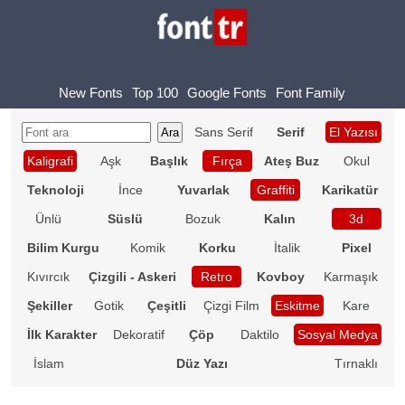
New Fonts
Top 100
Google Fonts
Font Family
Sans Serif
Serif
El Yazısı
Kaligrafi
Aşk
Başlık
Fırça
Ateş Buz
Okul
Teknoloji
İnce
Yuvarlak
Graffiti
Karikatür
Ünlü
Süslü
Bozuk
Kalın
3d
Bilim Kurgu
Komik
Korku
İtalik
Pixel
Kıvırcık
Çizgili - Askeri
Retro
Kovboy
Karmaşık
Şekiller
Gotik
Çeşitli
Çizgi Film
Eskitme
Kare
İlk Karakter
Dekoratif
Çöp
Daktilo
Sosyal Medya
İslam
Düz Yazı
Tırnaklı