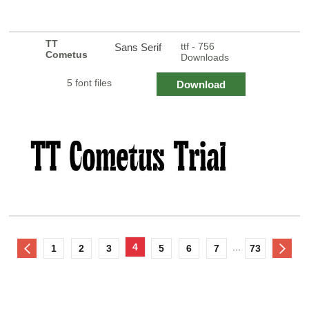
TT
ttf - 756
Sans Serif
Cometus
Downloads
5 font files
Download
4
...
1
2
3
5
6
7
73