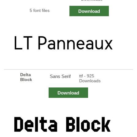
5 font files
Download
Delta
ttf - 925
Sans Serif
Block
Downloads
Download