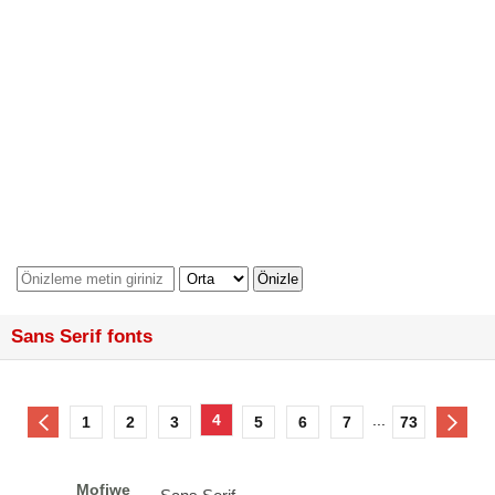
Sans Serif fonts
4
...
1
2
3
5
6
7
73
Mofiwe