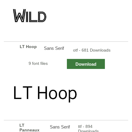
LT Hoop
Sans Serif
otf - 681 Downloads
9 font files
Download
LT
ttf - 894
Sans Serif
Panneaux
Downloads