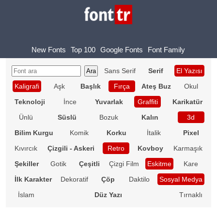
New Fonts
Top 100
Google Fonts
Font Family
Sans Serif
Serif
El Yazısı
Kaligrafi
Aşk
Başlık
Fırça
Ateş Buz
Okul
Teknoloji
İnce
Yuvarlak
Graffiti
Karikatür
Ünlü
Süslü
Bozuk
Kalın
3d
Bilim Kurgu
Komik
Korku
İtalik
Pixel
Kıvırcık
Çizgili - Askeri
Retro
Kovboy
Karmaşık
Şekiller
Gotik
Çeşitli
Çizgi Film
Eskitme
Kare
İlk Karakter
Dekoratif
Çöp
Daktilo
Sosyal Medya
İslam
Düz Yazı
Tırnaklı