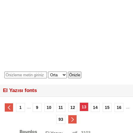
El Yazısı fonts
...
13
...
1
9
10
11
12
14
15
16
93
Bourdos
otf - 3103