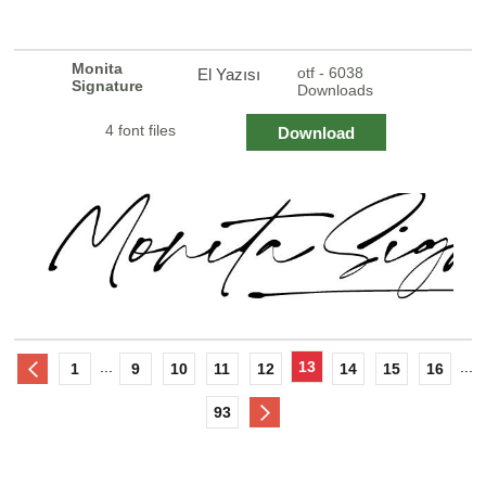
Monita
otf - 6038
El Yazısı
Signature
Downloads
4 font files
Download
...
13
...
1
9
10
11
12
14
15
16
93