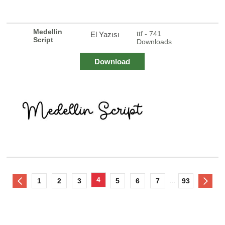
Medellin
ttf - 741
El Yazısı
Script
Downloads
Download
4
...
1
2
3
5
6
7
93