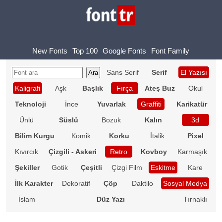
New Fonts
Top 100
Google Fonts
Font Family
Sans Serif
Serif
El Yazısı
Kaligrafi
Aşk
Başlık
Fırça
Ateş Buz
Okul
Teknoloji
İnce
Yuvarlak
Graffiti
Karikatür
Ünlü
Süslü
Bozuk
Kalın
3d
Bilim Kurgu
Komik
Korku
İtalik
Pixel
Kıvırcık
Çizgili - Askeri
Retro
Kovboy
Karmaşık
Şekiller
Gotik
Çeşitli
Çizgi Film
Eskitme
Kare
İlk Karakter
Dekoratif
Çöp
Daktilo
Sosyal Medya
İslam
Düz Yazı
Tırnaklı