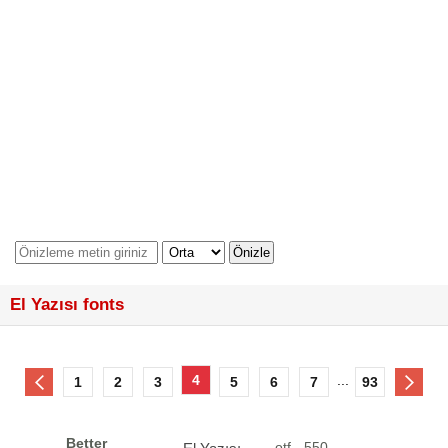
El Yazısı fonts
4
...
1
2
3
5
6
7
93
Better
otf - 550