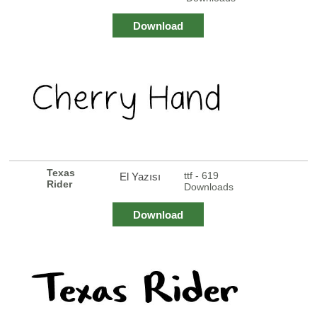
Download
Texas
ttf - 619
El Yazısı
Rider
Downloads
Download