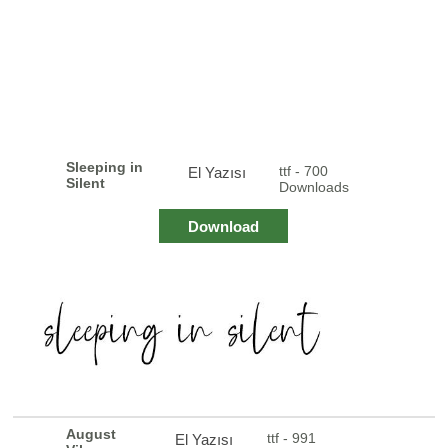
Sleeping in
ttf - 700
El Yazısı
Silent
Downloads
Download
August
ttf - 991
El Yazısı