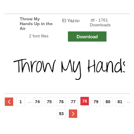
Throw My
.ttf - 1761
El Yazısı
Hands Up in the
Downloads
Air
2 font files
Download
...
78
...
1
74
75
76
77
79
80
81
93