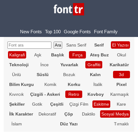
New Fonts
Top 100
Google Fonts
Font Family
Sans Serif
Serif
El Yazısı
Kaligrafi
Aşk
Başlık
Fırça
Ateş Buz
Okul
Teknoloji
İnce
Yuvarlak
Graffiti
Karikatür
Ünlü
Süslü
Bozuk
Kalın
3d
Bilim Kurgu
Komik
Korku
İtalik
Pixel
Kıvırcık
Çizgili - Askeri
Retro
Kovboy
Karmaşık
Şekiller
Gotik
Çeşitli
Çizgi Film
Eskitme
Kare
İlk Karakter
Dekoratif
Çöp
Daktilo
Sosyal Medya
İslam
Düz Yazı
Tırnaklı