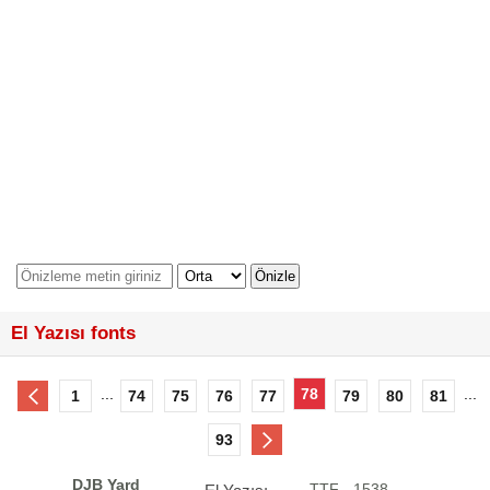
El Yazısı fonts
...
78
...
1
74
75
76
77
79
80
81
93
DJB Yard
.TTF - 1538