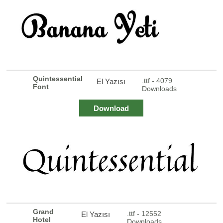
Quintessential
.ttf - 4079
El Yazısı
Font
Downloads
Download
Grand
.ttf - 12552
El Yazısı
Hotel
Downloads