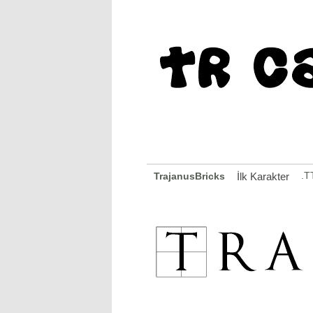
.T
TrajanusBricks
İlk Karakter