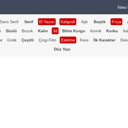
New 
Sans Serif
Serif
El Yazısı
Kaligrafi
Aşk
Başlık
Fırça
ü
Süslü
Bozuk
Kalın
3d
Bilim Kurgu
Komik
Korku
İta
er
Gotik
Çeşitli
Çizgi Film
Eskitme
Kare
İlk Karakter
Deko
Düz Yazı