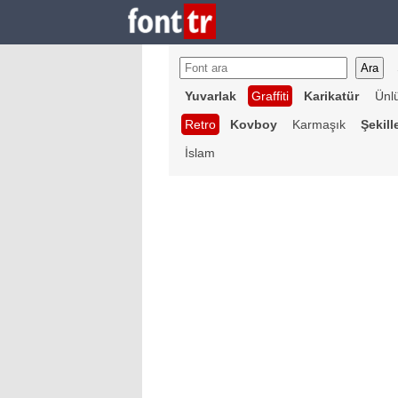
Yuvarlak
Graffiti
Karikatür
Ünl
Retro
Kovboy
Karmaşık
Şekill
İslam