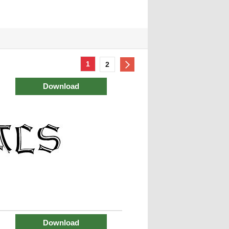
1
2
Download
Download