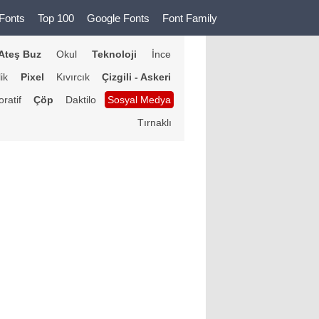
Fonts
Top 100
Google Fonts
Font Family
Ateş Buz
Okul
Teknoloji
İnce
lik
Pixel
Kıvırcık
Çizgili - Askeri
ratif
Çöp
Daktilo
Sosyal Medya
Tırnaklı