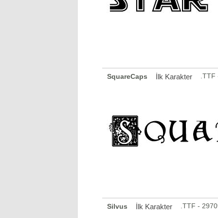
.TTF 
SquareCaps
İlk Karakter
.TTF - 297
Silvus
İlk Karakter