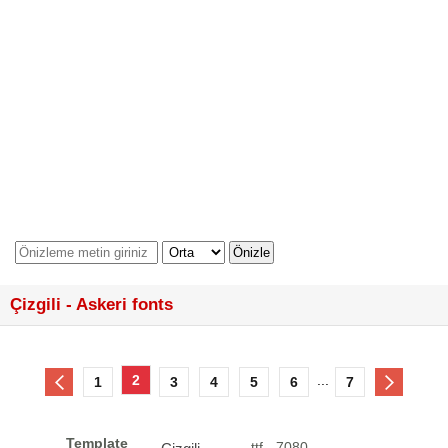
Çizgili - Askeri fonts
2
...
1
3
4
5
6
7
Template
.ttf - 7080