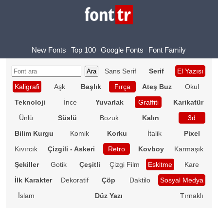
New Fonts
Top 100
Google Fonts
Font Family
Sans Serif
Serif
El Yazısı
Kaligrafi
Aşk
Başlık
Fırça
Ateş Buz
Okul
Teknoloji
İnce
Yuvarlak
Graffiti
Karikatür
Ünlü
Süslü
Bozuk
Kalın
3d
Bilim Kurgu
Komik
Korku
İtalik
Pixel
Kıvırcık
Çizgili - Askeri
Retro
Kovboy
Karmaşık
Şekiller
Gotik
Çeşitli
Çizgi Film
Eskitme
Kare
İlk Karakter
Dekoratif
Çöp
Daktilo
Sosyal Medya
İslam
Düz Yazı
Tırnaklı