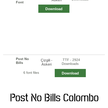
Font
Download
Post No
.TTF - 2924
Çizgili -
Bills
Downloads
Askeri
6 font files
Download