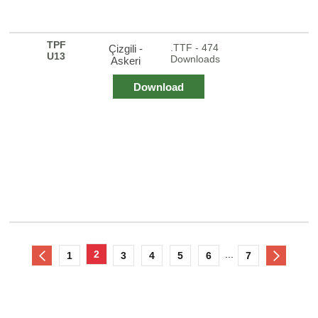
TPF
.TTF - 474
Çizgili -
U13
Downloads
Askeri
Download
2
...
1
3
4
5
6
7