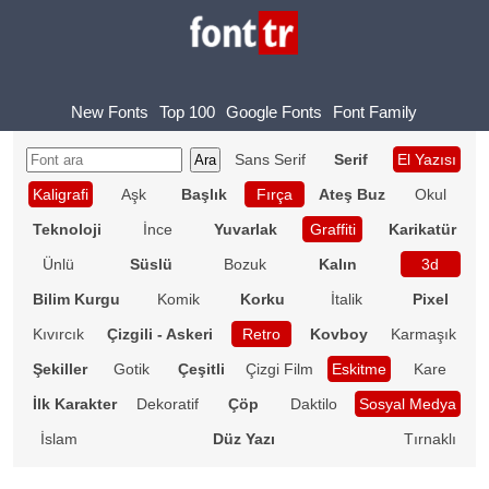
New Fonts
Top 100
Google Fonts
Font Family
Sans Serif
Serif
El Yazısı
Kaligrafi
Aşk
Başlık
Fırça
Ateş Buz
Okul
Teknoloji
İnce
Yuvarlak
Graffiti
Karikatür
Ünlü
Süslü
Bozuk
Kalın
3d
Bilim Kurgu
Komik
Korku
İtalik
Pixel
Kıvırcık
Çizgili - Askeri
Retro
Kovboy
Karmaşık
Şekiller
Gotik
Çeşitli
Çizgi Film
Eskitme
Kare
İlk Karakter
Dekoratif
Çöp
Daktilo
Sosyal Medya
İslam
Düz Yazı
Tırnaklı