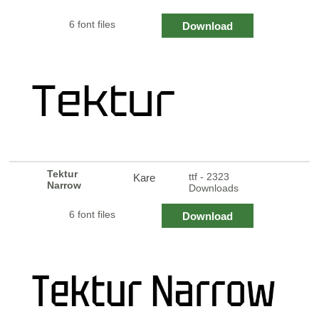
6 font files
Download
Tektur
ttf - 2323
Kare
Narrow
Downloads
6 font files
Download