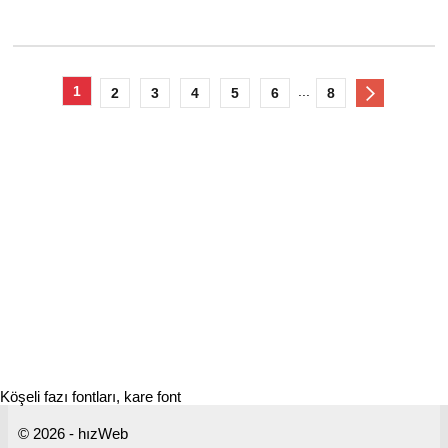
1
...
2
3
4
5
6
8
Köşeli fazı fontları, kare font
© 2026 - hızWeb