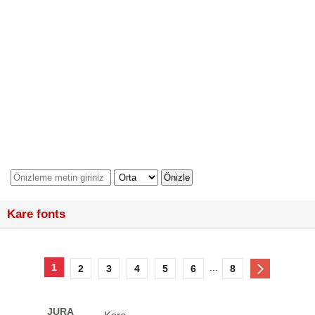
Kare fonts
1
...
2
3
4
5
6
8
JURA