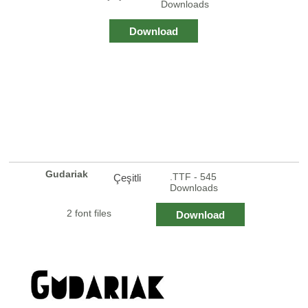
Downloads
Download
Gudariak
.TTF - 545
Çeşitli
Downloads
2 font files
Download