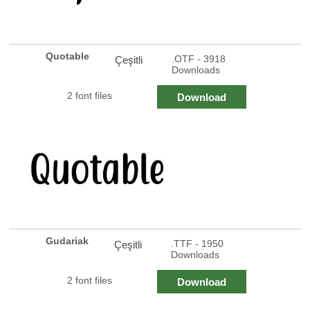
Quotable
.OTF - 3918
Çeşitli
Downloads
2 font files
Download
Gudariak
.TTF - 1950
Çeşitli
Downloads
2 font files
Download