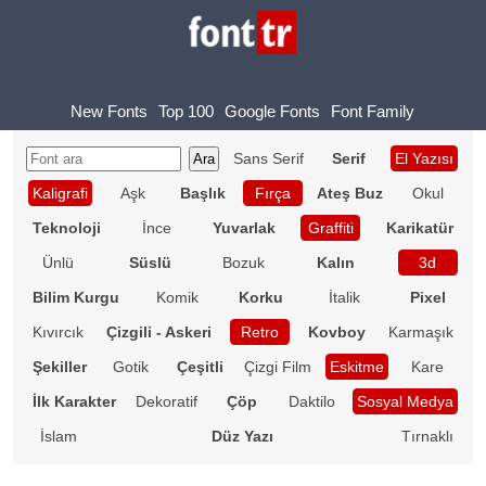
New Fonts
Top 100
Google Fonts
Font Family
Sans Serif
Serif
El Yazısı
Kaligrafi
Aşk
Başlık
Fırça
Ateş Buz
Okul
Teknoloji
İnce
Yuvarlak
Graffiti
Karikatür
Ünlü
Süslü
Bozuk
Kalın
3d
Bilim Kurgu
Komik
Korku
İtalik
Pixel
Kıvırcık
Çizgili - Askeri
Retro
Kovboy
Karmaşık
Şekiller
Gotik
Çeşitli
Çizgi Film
Eskitme
Kare
İlk Karakter
Dekoratif
Çöp
Daktilo
Sosyal Medya
İslam
Düz Yazı
Tırnaklı