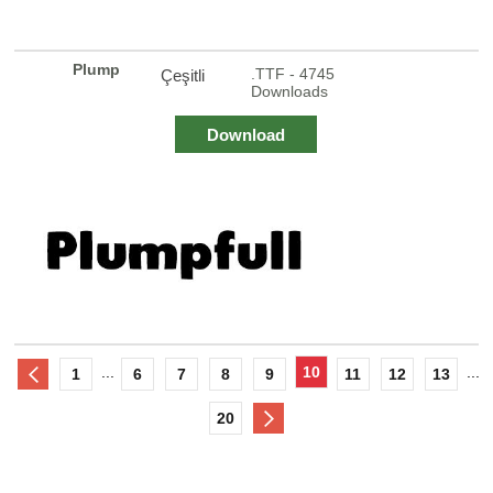
Plump
.TTF - 4745
Çeşitli
Downloads
Download
...
10
...
1
6
7
8
9
11
12
13
20