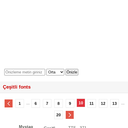
Çeşitli fonts
...
10
...
1
6
7
8
9
11
12
13
20
Mystag
.TTF - 371