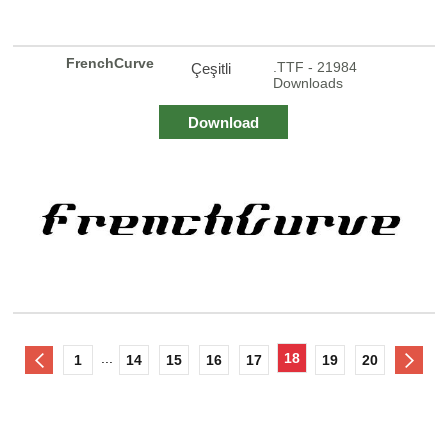
FrenchCurve
.TTF - 21984
Çeşitli
Downloads
Download
...
18
1
14
15
16
17
19
20