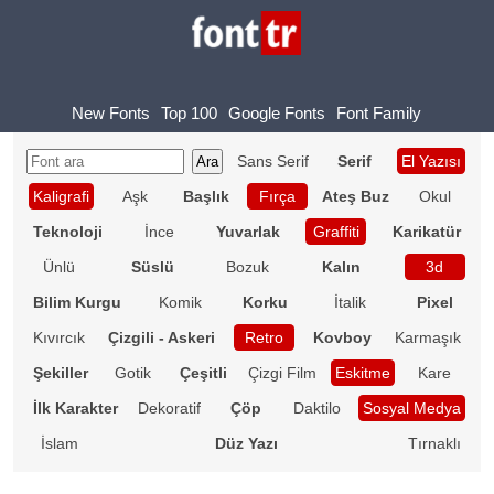
New Fonts
Top 100
Google Fonts
Font Family
Sans Serif
Serif
El Yazısı
Kaligrafi
Aşk
Başlık
Fırça
Ateş Buz
Okul
Teknoloji
İnce
Yuvarlak
Graffiti
Karikatür
Ünlü
Süslü
Bozuk
Kalın
3d
Bilim Kurgu
Komik
Korku
İtalik
Pixel
Kıvırcık
Çizgili - Askeri
Retro
Kovboy
Karmaşık
Şekiller
Gotik
Çeşitli
Çizgi Film
Eskitme
Kare
İlk Karakter
Dekoratif
Çöp
Daktilo
Sosyal Medya
İslam
Düz Yazı
Tırnaklı