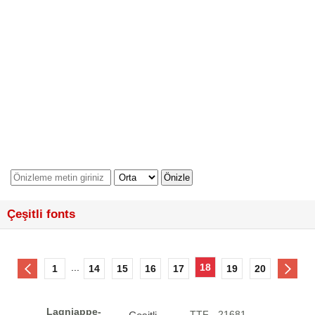
Çeşitli fonts
...
18
1
14
15
16
17
19
20
Lagniappe-
.TTF - 21681