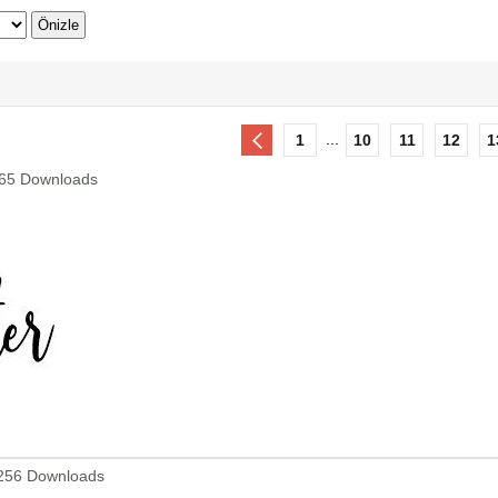
...
1
10
11
12
1
565 Downloads
1256 Downloads