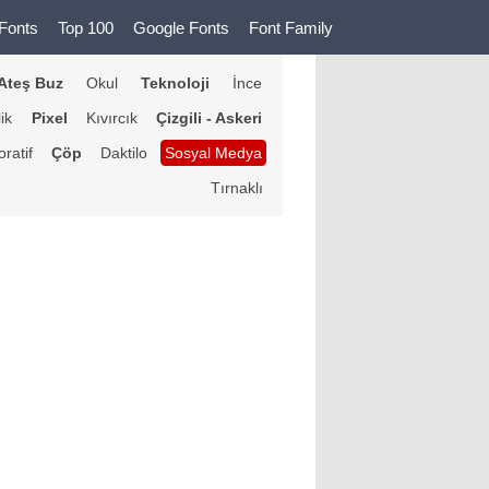
Fonts
Top 100
Google Fonts
Font Family
Ateş Buz
Okul
Teknoloji
İnce
lik
Pixel
Kıvırcık
Çizgili - Askeri
ratif
Çöp
Daktilo
Sosyal Medya
Tırnaklı