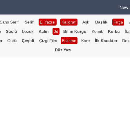
New 
Sans Serif
Serif
El Yazısı
Kaligrafi
Aşk
Başlık
Fırça
ü
Süslü
Bozuk
Kalın
3d
Bilim Kurgu
Komik
Korku
İta
er
Gotik
Çeşitli
Çizgi Film
Eskitme
Kare
İlk Karakter
Deko
Düz Yazı