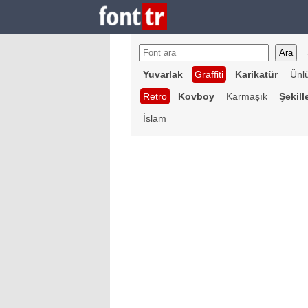
Yuvarlak
Graffiti
Karikatür
Ünl
Retro
Kovboy
Karmaşık
Şekill
İslam