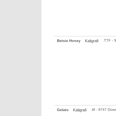
.TTF - 
Betsie Honey
Kaligrafi
.ttf - 8747 Dow
Gelato
Kaligrafi