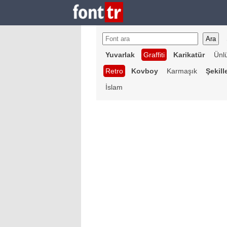
Yuvarlak
Graffiti
Karikatür
Ünl
Retro
Kovboy
Karmaşık
Şekill
İslam