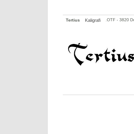
.OTF - 3820 D
Tertius
Kaligrafi