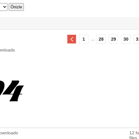
...
1
28
29
30
3
wnloads
Downloads
12 fo
files