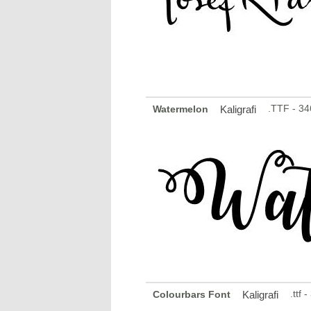
.TTF - 3
Watermelon
Kaligrafi
.ttf
Colourbars Font
Kaligrafi