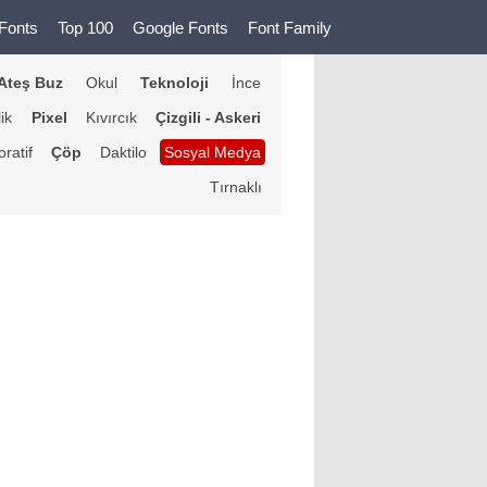
Fonts
Top 100
Google Fonts
Font Family
Ateş Buz
Okul
Teknoloji
İnce
lik
Pixel
Kıvırcık
Çizgili - Askeri
ratif
Çöp
Daktilo
Sosyal Medya
Tırnaklı