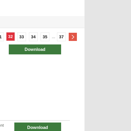
32
...
1
33
34
35
37
Download
nt
Download