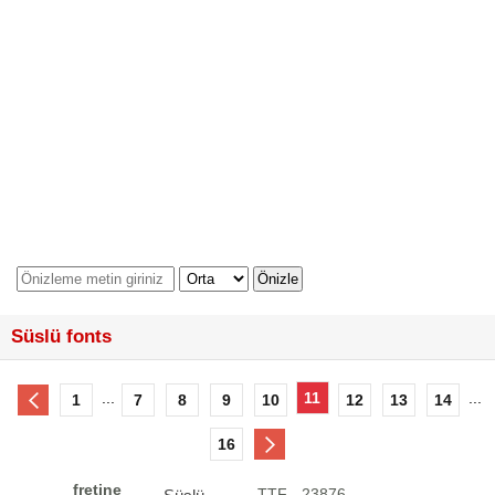
Süslü fonts
...
11
...
1
7
8
9
10
12
13
14
16
fretine
.TTF - 23876