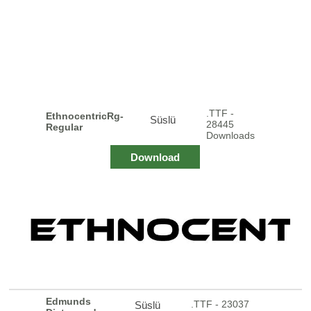
.TTF -
EthnocentricRg-
Süslü
28445
Regular
Downloads
Download
Edmunds
.TTF - 23037
Süslü