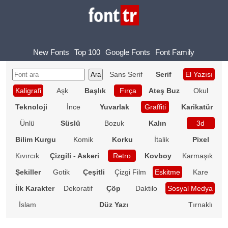
New Fonts
Top 100
Google Fonts
Font Family
Sans Serif
Serif
El Yazısı
Kaligrafi
Aşk
Başlık
Fırça
Ateş Buz
Okul
Teknoloji
İnce
Yuvarlak
Graffiti
Karikatür
Ünlü
Süslü
Bozuk
Kalın
3d
Bilim Kurgu
Komik
Korku
İtalik
Pixel
Kıvırcık
Çizgili - Askeri
Retro
Kovboy
Karmaşık
Şekiller
Gotik
Çeşitli
Çizgi Film
Eskitme
Kare
İlk Karakter
Dekoratif
Çöp
Daktilo
Sosyal Medya
İslam
Düz Yazı
Tırnaklı