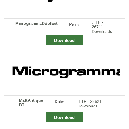
.TTF -
MicrogrammaDBolExt
Kalın
26711
Downloads
Download
MattAntique
.TTF - 22621
Kalın
BT
Downloads
Download