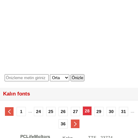
Kalın fonts
...
28
...
1
24
25
26
27
29
30
31
36
PCLifeMoltors
.TTF - 23774