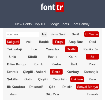
New Fonts
Top 100
Google Fonts
Font Family
Sans Serif
Serif
El Yazısı
Kaligrafi
Aşk
Başlık
Fırça
Ateş Buz
Okul
Teknoloji
İnce
Yuvarlak
Graffiti
Karikatür
Ünlü
Süslü
Bozuk
Kalın
3d
Bilim Kurgu
Komik
Korku
İtalik
Pixel
Kıvırcık
Çizgili - Askeri
Retro
Kovboy
Karmaşık
Şekiller
Gotik
Çeşitli
Çizgi Film
Eskitme
Kare
İlk Karakter
Dekoratif
Çöp
Daktilo
Sosyal Medya
İslam
Düz Yazı
Tırnaklı