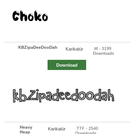
KBZipaDeeDooDah
.ttf - 3199
Karikatür
Downloads
Download
Heavy
.TTF - 2540
Karikatür
Heap
Downloads