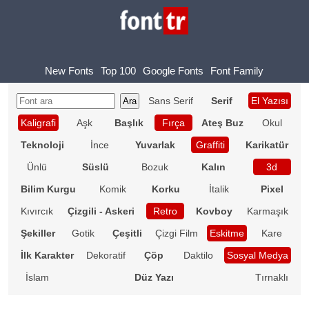
New Fonts
Top 100
Google Fonts
Font Family
Sans Serif
Serif
El Yazısı
Kaligrafi
Aşk
Başlık
Fırça
Ateş Buz
Okul
Teknoloji
İnce
Yuvarlak
Graffiti
Karikatür
Ünlü
Süslü
Bozuk
Kalın
3d
Bilim Kurgu
Komik
Korku
İtalik
Pixel
Kıvırcık
Çizgili - Askeri
Retro
Kovboy
Karmaşık
Şekiller
Gotik
Çeşitli
Çizgi Film
Eskitme
Kare
İlk Karakter
Dekoratif
Çöp
Daktilo
Sosyal Medya
İslam
Düz Yazı
Tırnaklı