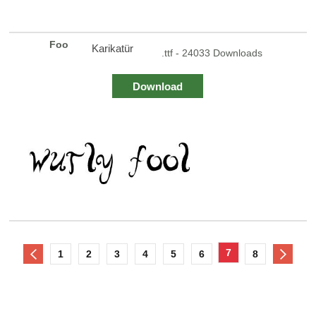
Foo
Karikatür
.ttf - 24033 Downloads
Download
7
1
2
3
4
5
6
8