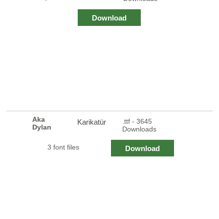
Download
Aka
.ttf - 3645
Karikatür
Dylan
Downloads
3 font files
Download