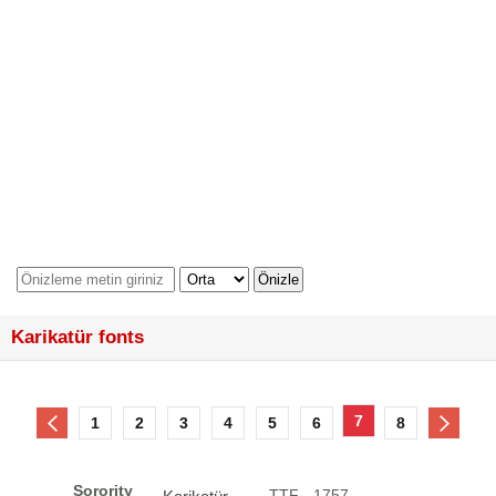
Karikatür fonts
7
1
2
3
4
5
6
8
Sorority
.TTF - 1757