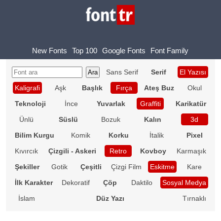
New Fonts
Top 100
Google Fonts
Font Family
Sans Serif
Serif
El Yazısı
Kaligrafi
Aşk
Başlık
Fırça
Ateş Buz
Okul
Teknoloji
İnce
Yuvarlak
Graffiti
Karikatür
Ünlü
Süslü
Bozuk
Kalın
3d
Bilim Kurgu
Komik
Korku
İtalik
Pixel
Kıvırcık
Çizgili - Askeri
Retro
Kovboy
Karmaşık
Şekiller
Gotik
Çeşitli
Çizgi Film
Eskitme
Kare
İlk Karakter
Dekoratif
Çöp
Daktilo
Sosyal Medya
İslam
Düz Yazı
Tırnaklı