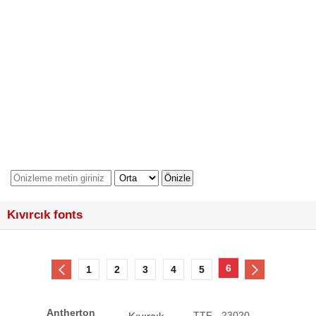
Kıvırcık fonts
6
1
2
3
4
5
Antherton
.TTF - 23020