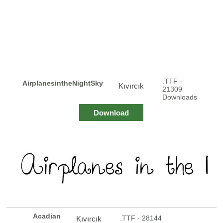
.TTF -
AirplanesintheNightSky
Kıvırcık
21309
Downloads
Download
Acadian
.TTF - 28144
Kıvırcık