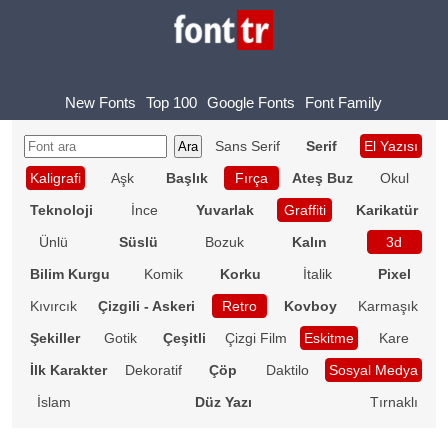
New Fonts
Top 100
Google Fonts
Font Family
Sans Serif
Serif
El Yazısı
Kaligrafi
Aşk
Başlık
Fırça
Ateş Buz
Okul
Teknoloji
İnce
Yuvarlak
Graffiti
Karikatür
Ünlü
Süslü
Bozuk
Kalın
3d
Bilim Kurgu
Komik
Korku
İtalik
Pixel
Kıvırcık
Çizgili - Askeri
Retro
Kovboy
Karmaşık
Şekiller
Gotik
Çeşitli
Çizgi Film
Eskitme
Kare
İlk Karakter
Dekoratif
Çöp
Daktilo
Sosyal Medya
İslam
Düz Yazı
Tırnaklı