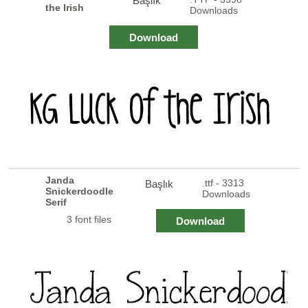
Başlık
the Irish
Downloads
Download
Janda
.ttf - 3313
Başlık
Snickerdoodle
Downloads
Serif
3 font files
Download