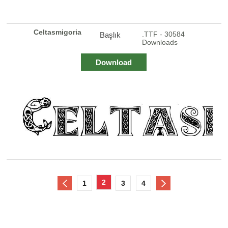
Celtasmigoria
.TTF - 30584
Başlık
Downloads
Download
2
1
3
4