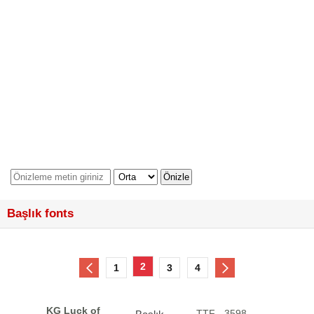
Başlık fonts
2
1
3
4
KG Luck of
.TTF - 3598