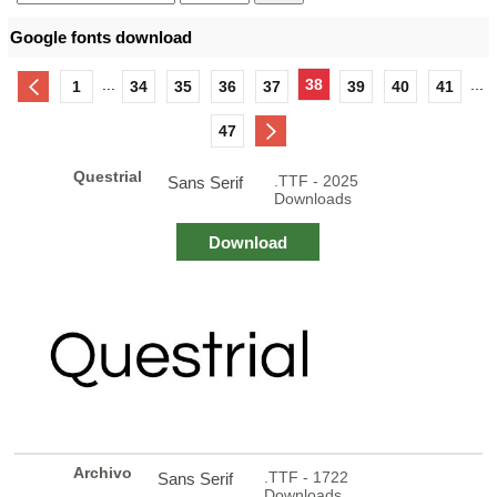
Google fonts download
...
38
...
1
34
35
36
37
39
40
41
47
Questrial
.TTF - 2025
Sans Serif
Downloads
Download
Archivo
.TTF - 1722
Sans Serif
Downloads