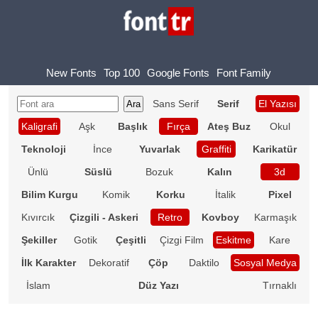
New Fonts
Top 100
Google Fonts
Font Family
Sans Serif
Serif
El Yazısı
Kaligrafi
Aşk
Başlık
Fırça
Ateş Buz
Okul
Teknoloji
İnce
Yuvarlak
Graffiti
Karikatür
Ünlü
Süslü
Bozuk
Kalın
3d
Bilim Kurgu
Komik
Korku
İtalik
Pixel
Kıvırcık
Çizgili - Askeri
Retro
Kovboy
Karmaşık
Şekiller
Gotik
Çeşitli
Çizgi Film
Eskitme
Kare
İlk Karakter
Dekoratif
Çöp
Daktilo
Sosyal Medya
İslam
Düz Yazı
Tırnaklı