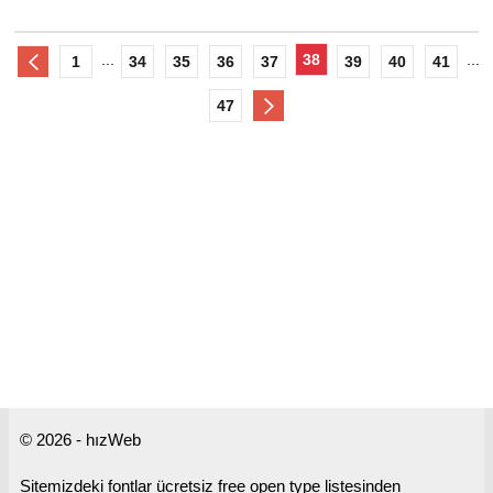
...
38
...
1
34
35
36
37
39
40
41
47
© 2026 - hızWeb
Sitemizdeki fontlar ücretsiz free open type listesinden