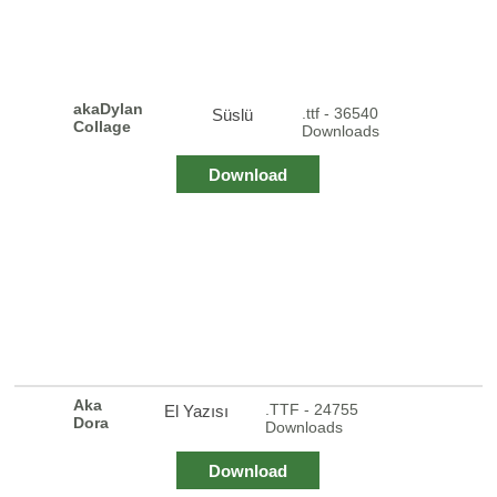
akaDylan
.ttf - 36540
Süslü
Collage
Downloads
Download
Aka
.TTF - 24755
El Yazısı
Dora
Downloads
Download