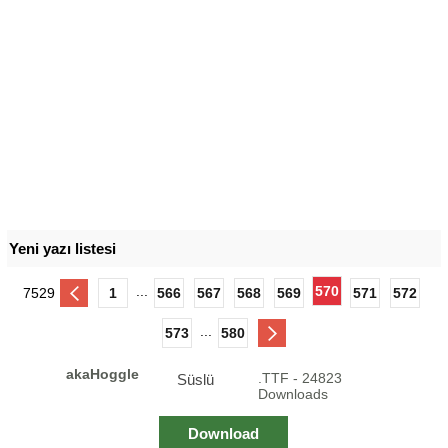
Yeni yazı listesi
...
570
7529
1
566
567
568
569
571
572
...
573
580
akaHoggle
.TTF - 24823
Süslü
Downloads
Download