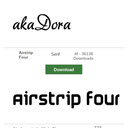
Airstrip
.ttf - 36136
Serif
Four
Downloads
Download
.TTF -