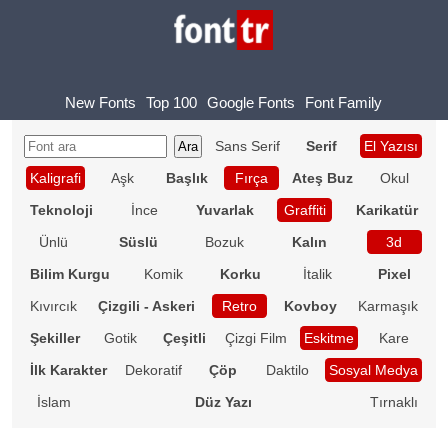
New Fonts
Top 100
Google Fonts
Font Family
Sans Serif
Serif
El Yazısı
Kaligrafi
Aşk
Başlık
Fırça
Ateş Buz
Okul
Teknoloji
İnce
Yuvarlak
Graffiti
Karikatür
Ünlü
Süslü
Bozuk
Kalın
3d
Bilim Kurgu
Komik
Korku
İtalik
Pixel
Kıvırcık
Çizgili - Askeri
Retro
Kovboy
Karmaşık
Şekiller
Gotik
Çeşitli
Çizgi Film
Eskitme
Kare
İlk Karakter
Dekoratif
Çöp
Daktilo
Sosyal Medya
İslam
Düz Yazı
Tırnaklı