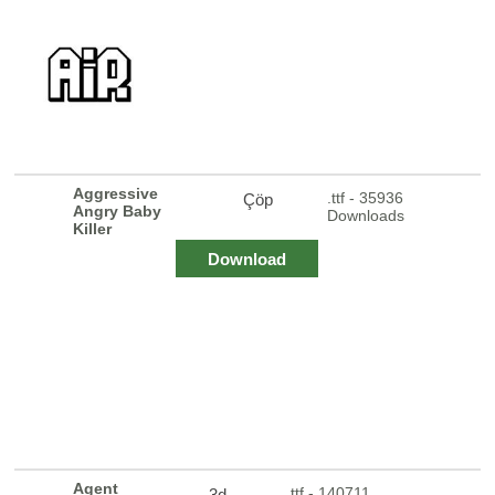
Aggressive
.ttf - 35936
Çöp
Angry Baby
Downloads
Killer
Download
Agent
.ttf - 140711
3d