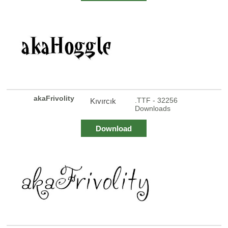
akaFrivolity
.TTF - 32256
Kıvırcık
Downloads
Download