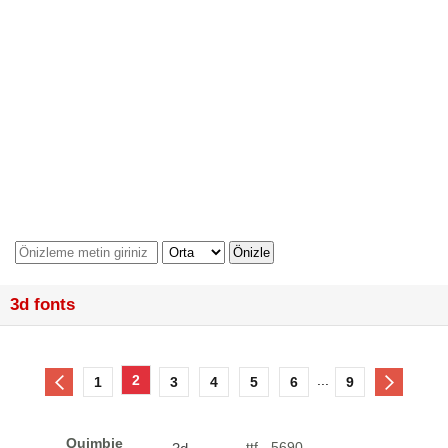
3d fonts
2
...
1
3
4
5
6
9
Quimbie
.ttf - 5690