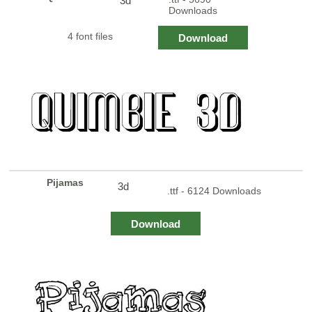
3d
Downloads
4 font files
Download
Pijamas
3d
.ttf - 6124 Downloads
Download