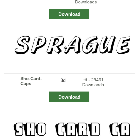
Downloads
Download
Sho-Card-
.ttf - 29461
3d
Caps
Downloads
Download