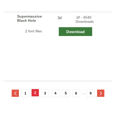
Supermassive
.ttf - 4540
3d
Black Hole
Downloads
2 font files
Download
2
...
1
3
4
5
6
9