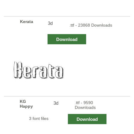
Kerata
3d
.ttf - 23868 Downloads
Download
KG
.ttf - 9590
3d
Happy
Downloads
3 font files
Download