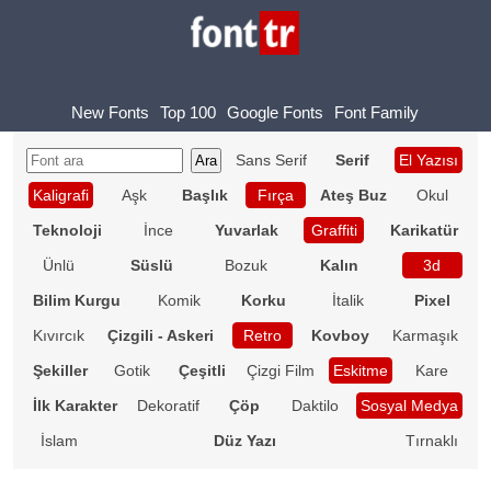
New Fonts
Top 100
Google Fonts
Font Family
Sans Serif
Serif
El Yazısı
Kaligrafi
Aşk
Başlık
Fırça
Ateş Buz
Okul
Teknoloji
İnce
Yuvarlak
Graffiti
Karikatür
Ünlü
Süslü
Bozuk
Kalın
3d
Bilim Kurgu
Komik
Korku
İtalik
Pixel
Kıvırcık
Çizgili - Askeri
Retro
Kovboy
Karmaşık
Şekiller
Gotik
Çeşitli
Çizgi Film
Eskitme
Kare
İlk Karakter
Dekoratif
Çöp
Daktilo
Sosyal Medya
İslam
Düz Yazı
Tırnaklı