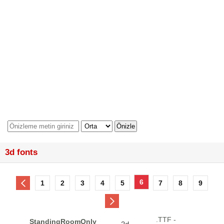
3d fonts
6
1
2
3
4
5
7
8
9
.TTF -
StandingRoomOnly