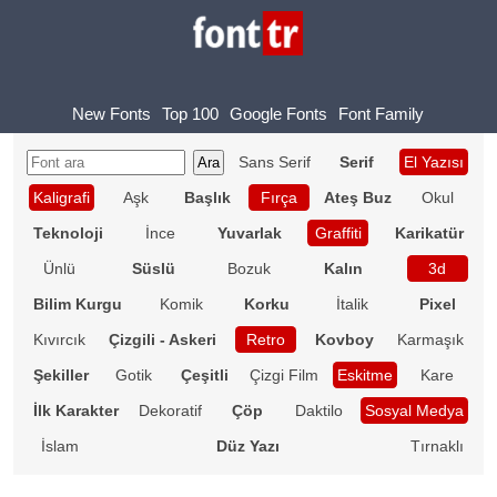
New Fonts
Top 100
Google Fonts
Font Family
Sans Serif
Serif
El Yazısı
Kaligrafi
Aşk
Başlık
Fırça
Ateş Buz
Okul
Teknoloji
İnce
Yuvarlak
Graffiti
Karikatür
Ünlü
Süslü
Bozuk
Kalın
3d
Bilim Kurgu
Komik
Korku
İtalik
Pixel
Kıvırcık
Çizgili - Askeri
Retro
Kovboy
Karmaşık
Şekiller
Gotik
Çeşitli
Çizgi Film
Eskitme
Kare
İlk Karakter
Dekoratif
Çöp
Daktilo
Sosyal Medya
İslam
Düz Yazı
Tırnaklı