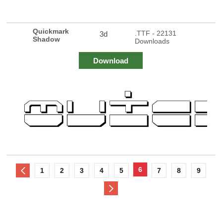
Quickmark
.TTF - 22131
3d
Shadow
Downloads
Download
6
1
2
3
4
5
7
8
9