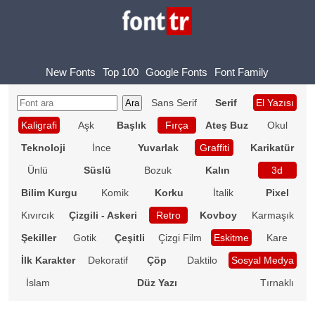
New Fonts
Top 100
Google Fonts
Font Family
Sans Serif
Serif
El Yazısı
Kaligrafi
Aşk
Başlık
Fırça
Ateş Buz
Okul
Teknoloji
İnce
Yuvarlak
Graffiti
Karikatür
Ünlü
Süslü
Bozuk
Kalın
3d
Bilim Kurgu
Komik
Korku
İtalik
Pixel
Kıvırcık
Çizgili - Askeri
Retro
Kovboy
Karmaşık
Şekiller
Gotik
Çeşitli
Çizgi Film
Eskitme
Kare
İlk Karakter
Dekoratif
Çöp
Daktilo
Sosyal Medya
İslam
Düz Yazı
Tırnaklı