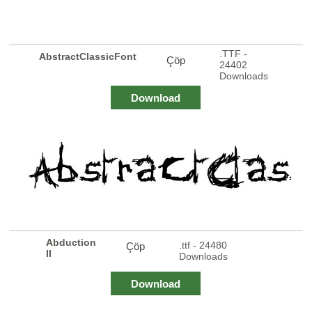
.TTF -
AbstractClassicFont
Çöp
24402
Downloads
Download
Abduction
.ttf - 24480
Çöp
II
Downloads
Download