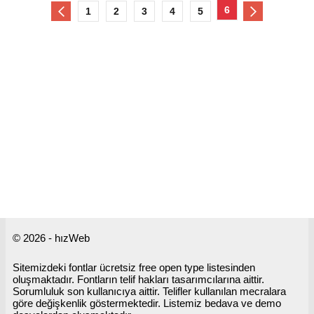
6
1
2
3
4
5
© 2026 - hızWeb
Sitemizdeki fontlar ücretsiz free open type listesinden
oluşmaktadır. Fontların telif hakları tasarımcılarına aittir.
Sorumluluk son kullanıcıya aittir. Telifler kullanılan mecralara
göre değişkenlik göstermektedir. Listemiz bedava ve demo