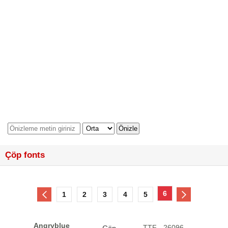
Çöp fonts
6
1
2
3
4
5
Angryblue
.TTF - 26096