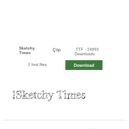
Sketchy
.TTF - 24993
Çöp
Times
Downloads
2 font files
Download