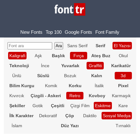
New Fonts
Top 100
Google Fonts
Font Family
Sans Serif
Serif
El Yazısı
Kaligrafi
Aşk
Başlık
Fırça
Ateş Buz
Okul
Teknoloji
İnce
Yuvarlak
Graffiti
Karikatür
Ünlü
Süslü
Bozuk
Kalın
3d
Bilim Kurgu
Komik
Korku
İtalik
Pixel
Kıvırcık
Çizgili - Askeri
Retro
Kovboy
Karmaşık
Şekiller
Gotik
Çeşitli
Çizgi Film
Eskitme
Kare
İlk Karakter
Dekoratif
Çöp
Daktilo
Sosyal Medya
İslam
Düz Yazı
Tırnaklı