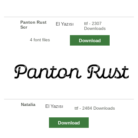
Panton Rust
ttf - 2307
El Yazısı
Scr
Downloads
4 font files
Download
Natalia
El Yazısı
ttf - 2484 Downloads
Download