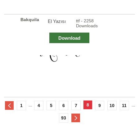
Bakquila
ttf - 2258
El Yazısı
Downloads
Download
...
8
...
1
4
5
6
7
9
10
11
93