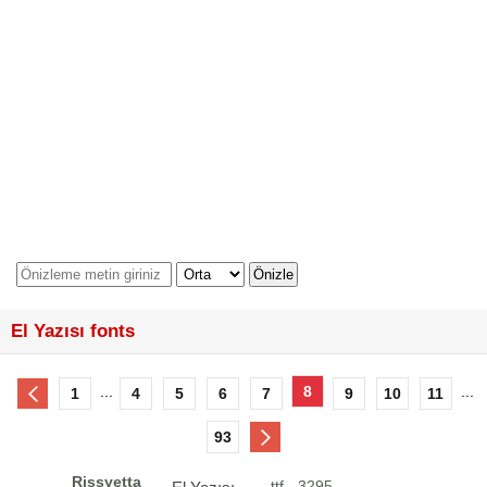
El Yazısı fonts
...
8
...
1
4
5
6
7
9
10
11
93
Rissyetta
ttf - 3295